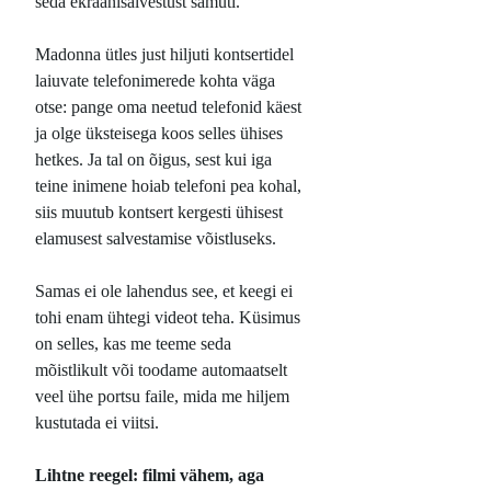
seda ekraanisalvestust samuti.
Madonna ütles just hiljuti kontsertidel
laiuvate telefonimerede kohta väga
otse: pange oma neetud telefonid käest
ja olge üksteisega koos selles ühises
hetkes. Ja tal on õigus, sest kui iga
teine inimene hoiab telefoni pea kohal,
siis muutub kontsert kergesti ühisest
elamusest salvestamise võistluseks.
Samas ei ole lahendus see, et keegi ei
tohi enam ühtegi videot teha. Küsimus
on selles, kas me teeme seda
mõistlikult või toodame automaatselt
veel ühe portsu faile, mida me hiljem
kustutada ei viitsi.
Lihtne reegel: filmi vähem, aga