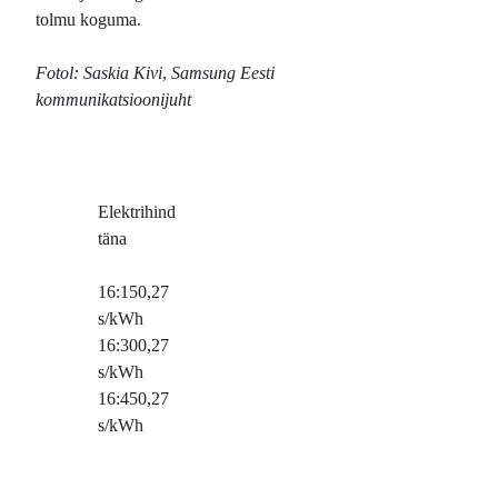
tolmu koguma.
Fotol:
Saskia Kivi
,
Samsung Eesti
kommunikatsioonijuht
Elektrihind
täna
16:15
0,27
s/kWh
16:30
0,27
s/kWh
16:45
0,27
s/kWh