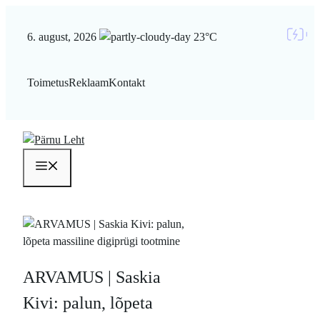
Liigu
sisu
6. august, 2026
23°C
juurde
Toimetus
Reklaam
Kontakt
Menüü
ARVAMUS | Saskia
Kivi: palun, lõpeta