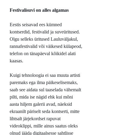
Festivalisuvi on alles algamas
Eestis seisavad ees kümned
kontserdid, festivalid ja suveüritused.
Olgu selleks üritused Lauluväljakul,
rannafestivalid või väikesed külapeod,
telefon on tänapäeval kõikidel alati
kaasas.
Kuigi tehnoloogia ei saa muuta artisti
paremaks ega ilma päikeselisemaks,
saab see aidata sul taaselada vähemalt
pilti, mida ise nägid ehk kui mõni
aasta hiljem galerii avad, näeksid
ekraanilt päriselt seda kontserti, mitte
lihtsalt järjekordset rapuvat
videoklippi, mille ainus saatus oleks
olnud jääda digitaalsesse sahtlisse