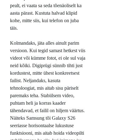
pealt, ei vaata sa seda tõenäoliselt ka
aasta pärast. Kustuta halvad klipid
kohe, mitte siis, kui telefon on juba
täis.
Kolmandaks, jäta alles ainult parim
versioon. Kui tegid samast hetkest viis
videot või kümme fotot, ei ole sul vaja
neid kõiki. Digiprügi sünnib tihti just
kordustest, mitte ühest konkreetsest
failist. Neljandaks, kasuta
tehnoloogiat, mis aitab sisu päriselt
paremaks teha. Stabiilsem video,
puhtam heli ja korras kaader
tähendavad, et failil on hiljem väärtus.
Näiteks Samsung tõi Galaxy S26
seeriasse horisontaalse lukustuse
funktsiooni, mis aitab hoida videopilti