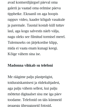
avad kontserdijärgsel päeval oma
galerii ja vaatad oma eelmise päeva
tipphetke. Ekraanil on aga hoopis
rappuv video, kaader kõigub vasakule
ja paremale. Taustal kostab küll tuttav
laul, aga kogu salvestis näeb välja,
nagu oleks see filmitud tormisel merel.
Tulemuseks on järjekordne klipp,
mida ei vaata enam kunagi keegi.
Kõige vähem sina ise.
Madonna vihkab su telefoni
Me räägime palju plastprügist,
toiduraiskamisest ja riidekuhjadest,
aga palju vähem sellest, kui palju
mõttetut digitaalset sisu me iga päev
toodame. Telefonid on täis kümneid
peaaegu ühesuguseid fotosid,