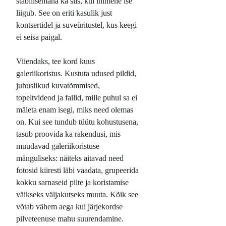
stabiilsemana ka siis, kui inimene ise
liigub. See on eriti kasulik just
kontsertidel ja suveüritustel, kus keegi
ei seisa paigal.
Viiendaks, tee kord kuus
galeriikoristus. Kustuta udused pildid,
juhuslikud kuvatõmmised,
topeltvideod ja failid, mille puhul sa ei
mäleta enam isegi, miks need olemas
on. Kui see tundub tüütu kohustusena,
tasub proovida ka rakendusi, mis
muudavad galeriikoristuse
mänguliseks: näiteks aitavad need
fotosid kiiresti läbi vaadata, grupeerida
kokku sarnaseid pilte ja koristamise
väikseks väljakutseks muuta. Kõik see
võtab vähem aega kui järjekordse
pilveteenuse mahu suurendamine.