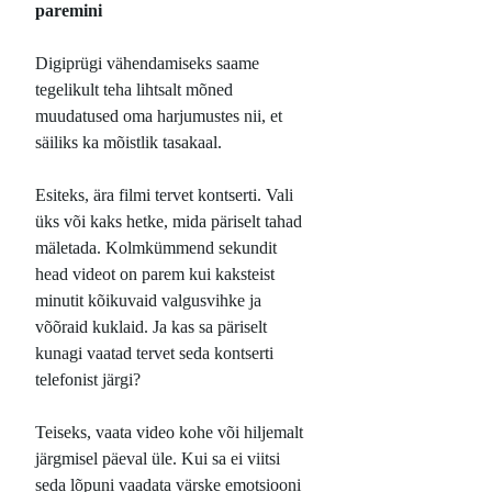
paremini
Digiprügi vähendamiseks saame
tegelikult teha lihtsalt mõned
muudatused oma harjumustes nii, et
säiliks ka mõistlik tasakaal.
Esiteks, ära filmi tervet kontserti. Vali
üks või kaks hetke, mida päriselt tahad
mäletada. Kolmkümmend sekundit
head videot on parem kui kaksteist
minutit kõikuvaid valgusvihke ja
võõraid kuklaid. Ja kas sa päriselt
kunagi vaatad tervet seda kontserti
telefonist järgi?
Teiseks, vaata video kohe või hiljemalt
järgmisel päeval üle. Kui sa ei viitsi
seda lõpuni vaadata värske emotsiooni