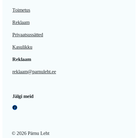
Toimetus
Reklaam
Privaatsussätted
Kasulikku
Reklaam
reklaam@parnuleht.ee
Jälgi meid
Facebook
© 2026 Pärnu Leht