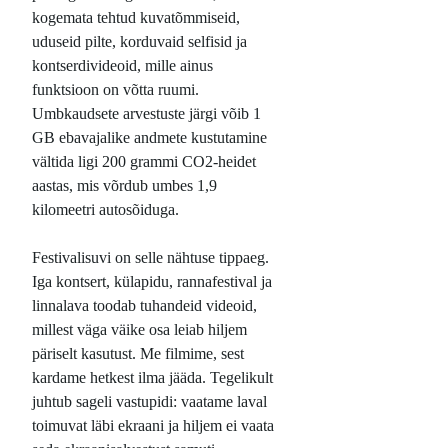
kogemata tehtud kuvatõmmiseid,
uduseid pilte, korduvaid selfisid ja
kontserdivideoid, mille ainus
funktsioon on võtta ruumi.
Umbkaudsete arvestuste järgi võib 1
GB ebavajalike andmete kustutamine
vältida ligi 200 grammi CO2-heidet
aastas, mis võrdub umbes 1,9
kilomeetri autosõiduga.
Festivalisuvi on selle nähtuse tippaeg.
Iga kontsert, külapidu, rannafestival ja
linnalava toodab tuhandeid videoid,
millest väga väike osa leiab hiljem
päriselt kasutust. Me filmime, sest
kardame hetkest ilma jääda. Tegelikult
juhtub sageli vastupidi: vaatame laval
toimuvat läbi ekraani ja hiljem ei vaata