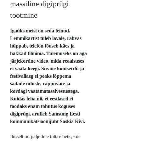
massiline digiprügi
tootmine
Igaüks meist on seda teinud.
Lemmikartist tuleb lavale, rahvas
hüppab, telefon tõuseb käes ja
hakkad filmima. Tulemuseks on aga
järjekordne video, mida reaalsuses
ei vaata keegi. Suvine kontserdi- ja
festivaliaeg ei peaks lõppema
sadade uduste, rappuvate ja
kordagi vaatamatasalvestustega.
Kuidas teha nii, et eestlased ei
toodaks enam tohutus koguses
digiprügi, arutleb Samsung Eesti
kommunikatsioonijuht Saskia Kivi.
Ilmselt on paljudele tuttav hetk, kus