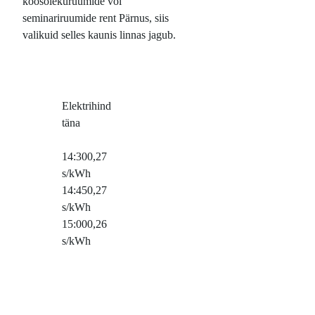
koosolekuruumide või
seminariruumide rent Pärnus, siis
valikuid selles kaunis linnas jagub.
Elektrihind
täna
14:30
0,27
s/kWh
14:45
0,27
s/kWh
15:00
0,26
s/kWh