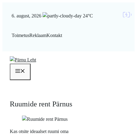
Liigu
sisu
6. august, 2026
24°C
juurde
Toimetus
Reklaam
Kontakt
Menüü
Ruumide rent Pärnus
Kas otsite ideaalset ruumi oma