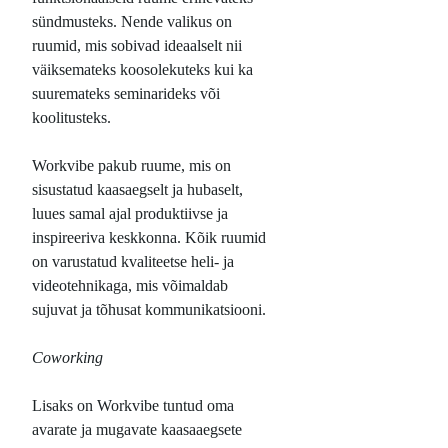
sündmusteks. Nende valikus on
ruumid, mis sobivad ideaalselt nii
väiksemateks koosolekuteks kui ka
suuremateks seminarideks või
koolitusteks.
Workvibe pakub ruume, mis on
sisustatud kaasaegselt ja hubaselt,
luues samal ajal produktiivse ja
inspireeriva keskkonna. Kõik ruumid
on varustatud kvaliteetse heli- ja
videotehnikaga, mis võimaldab
sujuvat ja tõhusat kommunikatsiooni.
Coworking
Lisaks on Workvibe tuntud oma
avarate ja mugavate kaasaaegsete