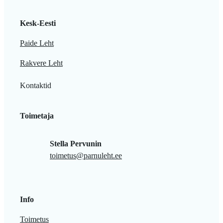
Kesk-Eesti
Paide Leht
Rakvere Leht
Kontaktid
Toimetaja
Stella Pervunin
toimetus@parnuleht.ee
Info
Toimetus