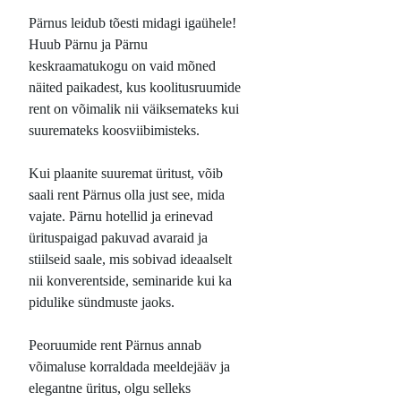
Pärnus leidub tõesti midagi igaühele!
Huub Pärnu ja Pärnu
keskraamatukogu on vaid mõned
näited paikadest, kus koolitusruumide
rent on võimalik nii väiksemateks kui
suuremateks koosviibimisteks.
Kui plaanite suuremat üritust, võib
saali rent Pärnus olla just see, mida
vajate. Pärnu hotellid ja erinevad
ürituspaigad pakuvad avaraid ja
stiilseid saale, mis sobivad ideaalselt
nii konverentside, seminaride kui ka
pidulike sündmuste jaoks.
Peoruumide rent Pärnus annab
võimaluse korraldada meeldejääv ja
elegantne üritus, olgu selleks