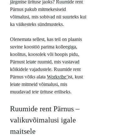
järgmise ürituse jaoks? Ruumide rent
Pärnus pakub mitmekesiseid
võimalusi, mis sobivad nii suurteks kui
ka väikesteks sündmusteks.
Olenemata sellest, kas teil on plaanis
suvine koostöö parima kolleegiga,
koolitus, koosolek või hoopis pidu,
Pärnust leiate ruumid, mis vastavad
kõikidele vajadustele. Ruumide rent
Pärnus võiks alata
Workvibe
’
ist, kust
leiate mitmeid võimalusi, mis
muudavad teie ürituse eriliseks.
Ruumide rent Pärnus –
valikuvõimalusi igale
maitsele