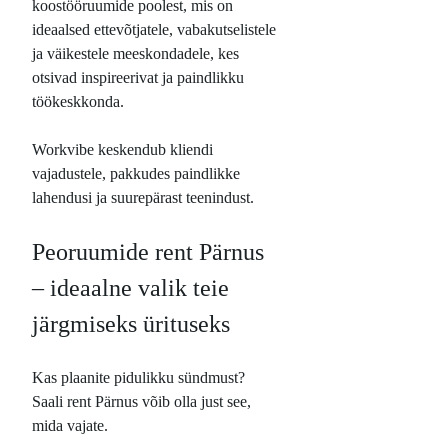
koostööruumide poolest, mis on
ideaalsed ettevõtjatele, vabakutselistele
ja väikestele meeskondadele, kes
otsivad inspireerivat ja paindlikku
töökeskkonda.
Workvibe keskendub kliendi
vajadustele, pakkudes paindlikke
lahendusi ja suurepärast teenindust.
Peoruumide rent Pärnus
– ideaalne valik teie
järgmiseks ürituseks
Kas plaanite pidulikku sündmust?
Saali rent Pärnus võib olla just see,
mida vajate.