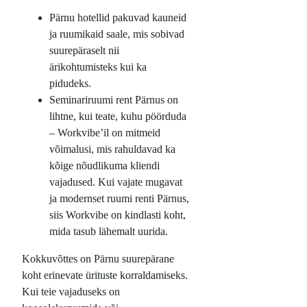
Pärnu hotellid pakuvad kauneid
ja ruumikaid saale, mis sobivad
suurepäraselt nii
ärikohtumisteks kui ka
pidudeks.
Seminariruumi rent Pärnus on
lihtne, kui teate, kuhu pöörduda
– Workvibe’il on mitmeid
võimalusi, mis rahuldavad ka
kõige nõudlikuma kliendi
vajadused. Kui vajate mugavat
ja modernset ruumi renti Pärnus,
siis Workvibe on kindlasti koht,
mida tasub lähemalt uurida.
Kokkuvõttes on Pärnu suurepärane
koht erinevate ürituste korraldamiseks.
Kui teie vajaduseks on