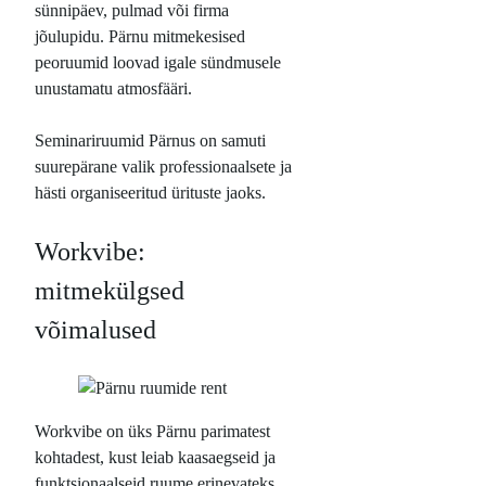
sünnipäev, pulmad või firma
jõulupidu. Pärnu mitmekesised
peoruumid loovad igale sündmusele
unustamatu atmosfääri.
Seminariruumid Pärnus on samuti
suurepärane valik professionaalsete ja
hästi organiseeritud ürituste jaoks.
Workvibe:
mitmekülgsed
võimalused
Workvibe on üks Pärnu parimatest
kohtadest, kust leiab kaasaegseid ja
funktsionaalseid ruume erinevateks