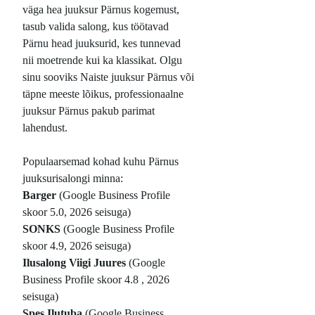
väga hea juuksur Pärnus kogemust,
tasub valida salong, kus töötavad
Pärnu head juuksurid, kes tunnevad
nii moetrende kui ka klassikat. Olgu
sinu sooviks Naiste juuksur Pärnus või
täpne meeste lõikus, professionaalne
juuksur Pärnus pakub parimat
lahendust.
Populaarsemad kohad kuhu Pärnus
juuksurisalongi minna:
Barger
(Google Business Profile
skoor 5.0, 2026 seisuga)
SONKS
(Google Business Profile
skoor 4.9, 2026 seisuga)
Ilusalong Viigi Juures
(Google
Business Profile skoor 4.8 , 2026
seisuga)
Spes Ilutuba
(Google Business