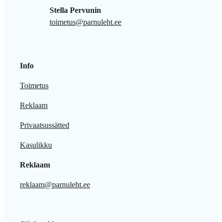
Stella Pervunin
toimetus@parnuleht.ee
Info
Toimetus
Reklaam
Privaatsussätted
Kasulikku
Reklaam
reklaam@parnuleht.ee