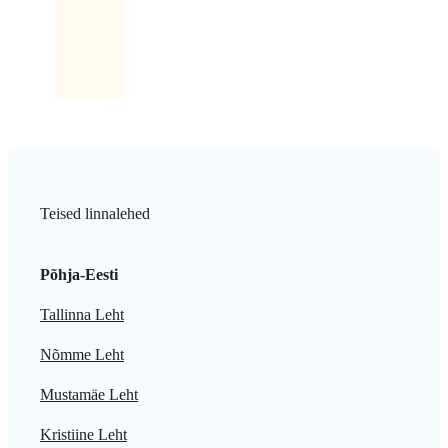
siis
teisega...
Teised linnalehed
Põhja-Eesti
Tallinna Leht
Nõmme Leht
Mustamäe Leht
Kristiine Leht