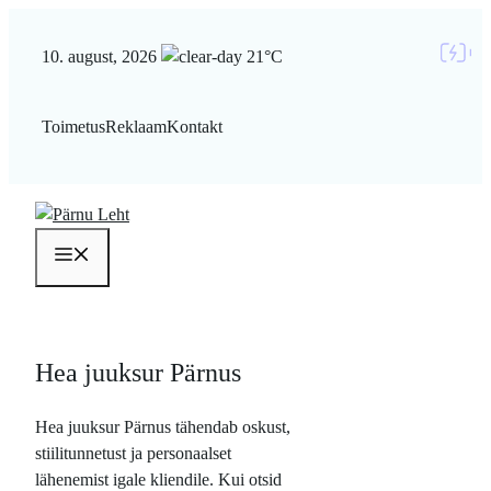
Liigu
sisu
10. august, 2026
21°C
juurde
Toimetus
Reklaam
Kontakt
Menüü
Hea juuksur Pärnus
Hea juuksur Pärnus tähendab oskust,
stiilitunnetust ja personaalset
lähenemist igale kliendile. Kui otsid