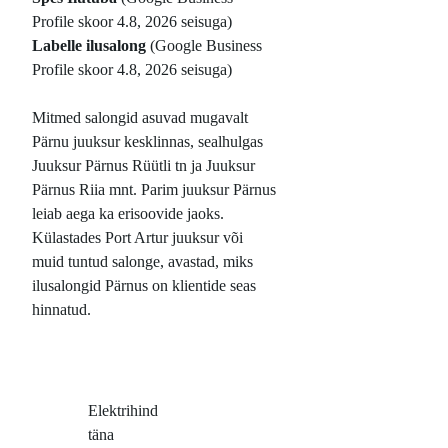
Profile skoor 4.8, 2026 seisuga)
Labelle ilusalong
(Google Business
Profile skoor 4.8, 2026 seisuga)
Mitmed salongid asuvad mugavalt
Pärnu juuksur kesklinnas, sealhulgas
Juuksur Pärnus Rüütli tn ja Juuksur
Pärnus Riia mnt. Parim juuksur Pärnus
leiab aega ka erisoovide jaoks.
Külastades Port Artur juuksur või
muid tuntud salonge, avastad, miks
ilusalongid Pärnus on klientide seas
hinnatud.
Elektrihind
täna