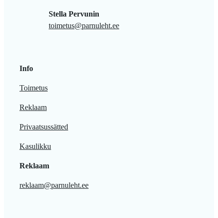
Stella Pervunin
toimetus@parnuleht.ee
Info
Toimetus
Reklaam
Privaatsussätted
Kasulikku
Reklaam
reklaam@parnuleht.ee