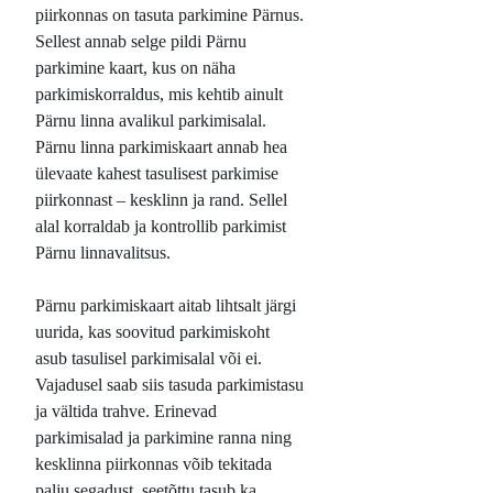
piirkonnas on tasuta parkimine Pärnus.
Sellest annab selge pildi Pärnu
parkimine kaart, kus on näha
parkimiskorraldus, mis kehtib ainult
Pärnu linna avalikul parkimisalal.
Pärnu linna parkimiskaart annab hea
ülevaate kahest tasulisest parkimise
piirkonnast – kesklinn ja rand. Sellel
alal korraldab ja kontrollib parkimist
Pärnu linnavalitsus.
Pärnu parkimiskaart aitab lihtsalt järgi
uurida, kas soovitud parkimiskoht
asub tasulisel parkimisalal või ei.
Vajadusel saab siis tasuda parkimistasu
ja vältida trahve. Erinevad
parkimisalad ja parkimine ranna ning
kesklinna piirkonnas võib tekitada
palju segadust, seetõttu tasub ka