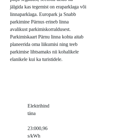
jälgida kas tegemist on eraparklaga või
linnaparklaga. Europark ja Snabb
parkimine Pärnus erineb linna
avalikust parkimiskorraldusest.
Parkimiskaart Pärnu linna kohta aitab
planeerida oma liikumisi ning teeb
parkimise lihtsamaks nii kohalikele
elanikele kui ka turistidele.
Elektrihind
täna
23:00
0,96
s/kWh