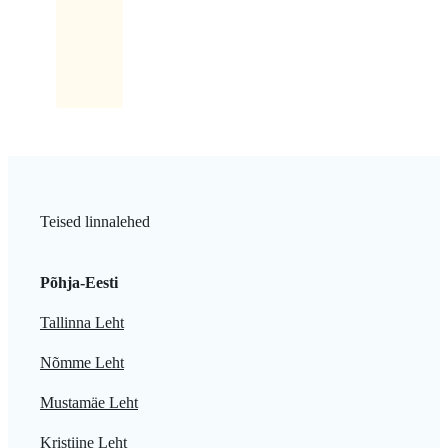
maki
kaasa.
Teised linnalehed
Põhja-Eesti
Tallinna Leht
Nõmme Leht
Mustamäe Leht
Kristiine Leht