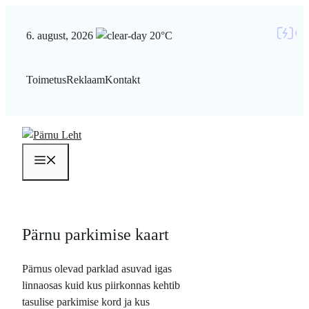
Liigu
sisu
6. august, 2026
20°C
juurde
Toimetus
Reklaam
Kontakt
Menüü
Pärnu parkimise kaart
Pärnus olevad parklad asuvad igas
linnaosas kuid kus piirkonnas kehtib
tasulise parkimise kord ja kus