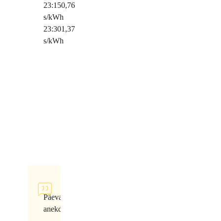
23:15
0,76
s/kWh
23:30
1,37
s/kWh
Päeva
anekdoot