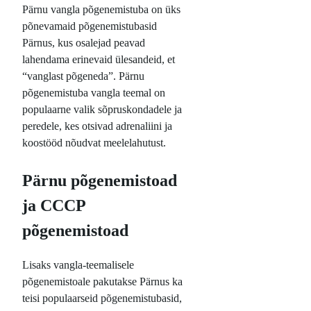
Pärnu vangla põgenemistuba on üks
põnevamaid põgenemistubasid
Pärnus, kus osalejad peavad
lahendama erinevaid ülesandeid, et
“vanglast põgeneda”. Pärnu
põgenemistuba vangla teemal on
populaarne valik sõpruskondadele ja
peredele, kes otsivad adrenaliini ja
koostööd nõudvat meelelahutust.
Pärnu põgenemistoad
ja CCCP
põgenemistoad
Lisaks vangla-teemalisele
põgenemistoale pakutakse Pärnus ka
teisi populaarseid põgenemistubasid,