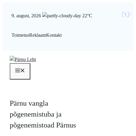
Liigu
sisu
9. august, 2026
22°C
juurde
Toimetus
Reklaam
Kontakt
Menüü
Pärnu vangla
põgenemistuba ja
põgenemistoad Pärnus