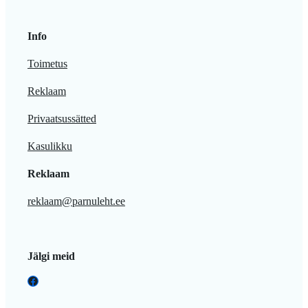
Info
Toimetus
Reklaam
Privaatsussätted
Kasulikku
Reklaam
reklaam@parnuleht.ee
Jälgi meid
Facebook