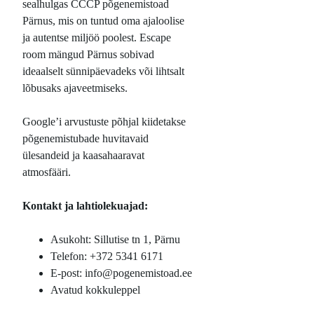
sealhulgas CCCP põgenemistoad
Pärnus, mis on tuntud oma ajaloolise
ja autentse miljöö poolest. Escape
room mängud Pärnus sobivad
ideaalselt sünnipäevadeks või lihtsalt
lõbusaks ajaveetmiseks.
Google’i arvustuste põhjal kiidetakse
põgenemistubade huvitavaid
ülesandeid ja kaasahaaravat
atmosfääri.
Kontakt ja lahtiolekuajad:
Asukoht: Sillutise tn 1, Pärnu
Telefon: +372 5341 6171
E-post: info@pogenemistoad.ee
Avatud kokkuleppel