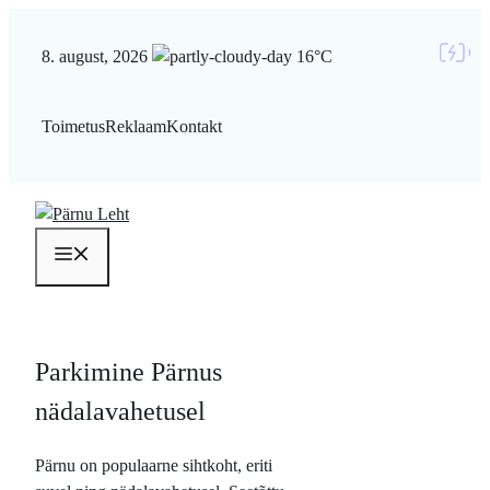
Liigu
sisu
8. august, 2026
16°C
juurde
Toimetus
Reklaam
Kontakt
Menüü
Parkimine Pärnus
nädalavahetusel
Pärnu on populaarne sihtkoht, eriti