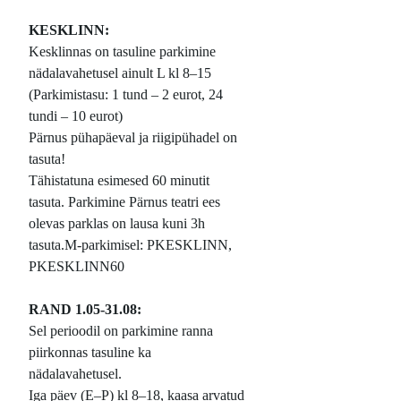
KESKLINN:
Kesklinnas on tasuline parkimine
nädalavahetusel ainult L kl 8–15
(Parkimistasu: 1 tund – 2 eurot, 24
tundi – 10 eurot)
Pärnus pühapäeval ja riigipühadel on
tasuta!
Tähistatuna esimesed 60 minutit
tasuta. Parkimine Pärnus teatri ees
olevas parklas on lausa kuni 3h
tasuta.M-parkimisel: PKESKLINN,
PKESKLINN60
RAND 1.05-31.08:
Sel perioodil on parkimine ranna
piirkonnas tasuline ka
nädalavahetusel.
Iga päev (E–P) kl 8–18, kaasa arvatud