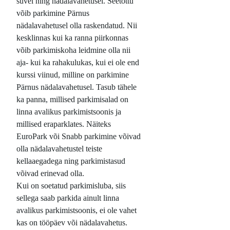
suvel ning nädalavahetusel. Seetõttu
võib parkimine Pärnus
nädalavahetusel olla raskendatud. Nii
kesklinnas kui ka ranna piirkonnas
võib parkimiskoha leidmine olla nii
aja- kui ka rahakulukas, kui ei ole end
kurssi viinud, milline on parkimine
Pärnus nädalavahetusel. Tasub tähele
ka panna, millised parkimisalad on
linna avalikus parkimistsoonis ja
millised eraparklates. Näiteks
EuroPark või Snabb parkimine võivad
olla nädalavahetustel teiste
kellaaegadega ning parkimistasud
võivad erinevad olla.
Kui on soetatud parkimisluba, siis
sellega saab parkida ainult linna
avalikus parkimistsoonis, ei ole vahet
kas on tööpäev või nädalavahetus.