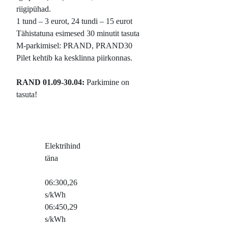
riigipühad.
1 tund – 3 eurot, 24 tundi – 15 eurot
Tähistatuna esimesed 30 minutit tasuta
M-parkimisel: PRAND, PRAND30
Pilet kehtib ka kesklinna piirkonnas.
RAND 01.09-30.04:
Parkimine on
tasuta!
Elektrihind
täna
06:30
0,26
s/kWh
06:45
0,29
s/kWh