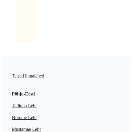
rõõmuga:
Saab
küll,
saab!
Teised linnalehed
Põhja-Eesti
Tallinna Leht
Nõmme Leht
Mustamäe Leht