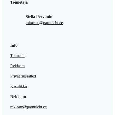
Toimetaja
Stella Pervunin
toimetus@parnuleht.ee
Info
Toimetus
Reklaam
Privaatsussätted
Kasulikku
Reklaam
reklaam@parnuleht.ee