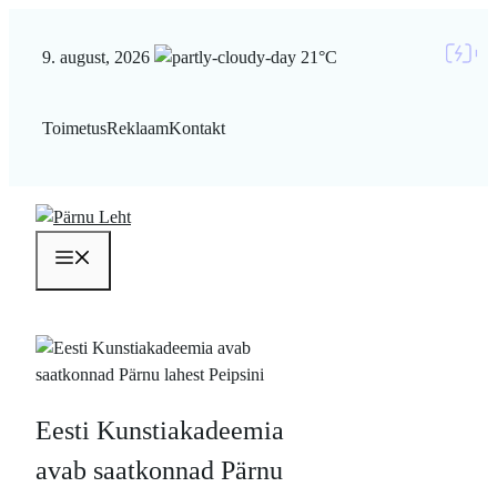
Liigu
sisu
9. august, 2026
21°C
juurde
Toimetus
Reklaam
Kontakt
Menüü
Eesti Kunstiakadeemia
avab saatkonnad Pärnu