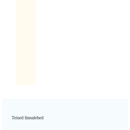
oli
lõpus,
kui
anti
mantleid.
Ma
võtsin
kohe
kolm
tükki!
Teised linnalehed