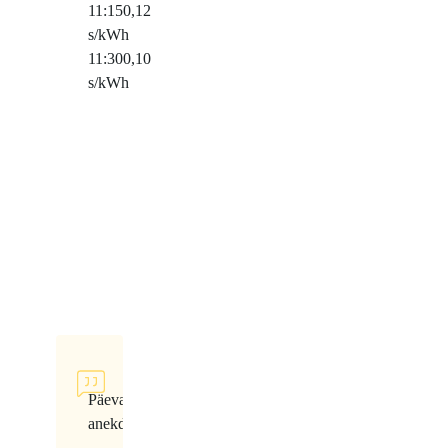
11:15
0,12
s/kWh
11:30
0,10
s/kWh
Päeva
anekdoot