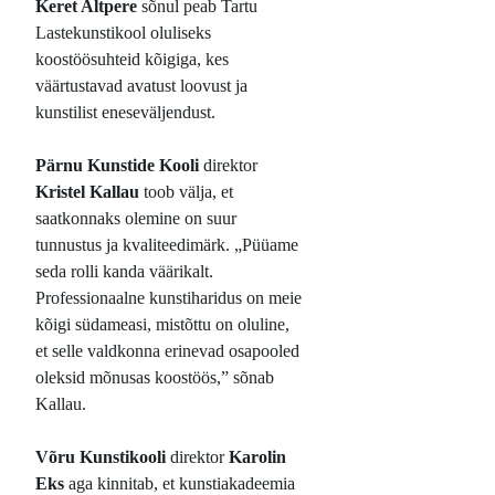
Keret Altpere
sõnul peab Tartu
Lastekunstikool oluliseks
koostöösuhteid kõigiga, kes
väärtustavad avatust loovust ja
kunstilist eneseväljendust.
Pärnu Kunstide Kooli
direktor
Kristel Kallau
toob välja, et
saatkonnaks olemine on suur
tunnustus ja kvaliteedimärk. „Püüame
seda rolli kanda väärikalt.
Professionaalne kunstiharidus on meie
kõigi südameasi, mistõttu on oluline,
et selle valdkonna erinevad osapooled
oleksid mõnusas koostöös,” sõnab
Kallau.
Võru Kunstikooli
direktor
Karolin
Eks
aga kinnitab, et kunstiakadeemia