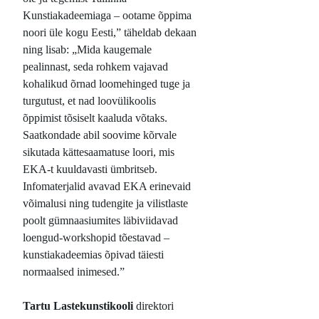
Kunstiakadeemiaga – ootame õppima
noori üle kogu Eesti,” täheldab dekaan
ning lisab: „Mida kaugemale
pealinnast, seda rohkem vajavad
kohalikud õrnad loomehinged tuge ja
turgutust, et nad loovülikoolis
õppimist tõsiselt kaaluda võtaks.
Saatkondade abil soovime kõrvale
sikutada kättesaamatuse loori, mis
EKA-t kuuldavasti ümbritseb.
Infomaterjalid avavad EKA erinevaid
võimalusi ning tudengite ja vilistlaste
poolt gümnaasiumites läbiviidavad
loengud-workshopid tõestavad –
kunstiakadeemias õpivad täiesti
normaalsed inimesed.”
Tartu Lastekunstikooli
direktori