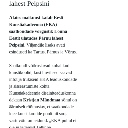
lahest Peipsini
Alates maikuust katab Eesti
Kunstiakadeemia (EKA)
saatkondade võrgustik Lõuna-
Eestit ulatudes Pärnu lahest
Peipsini.
Viljandile lisaks avati
esindused ka Tartus, Pärnus ja Võrus.
Saatkondi võõrustavad kohalikud
kunstikoolid, kust huvilised saavad
infot ja trükiseid EKA teaduskondade
ja sisseastumiste kohta.
Kunstiakadeemia disainiteaduskonna
dekaan
Kristjan Mändmaa
sõnul on
äärmiselt rõõmustav, et saatkondade
idee kunstikoolide poolt nii sooja
vastuvõtu on leidnud. „EKA puhul ei
ole ju tegemist Tallinna