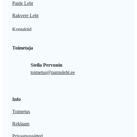
Paide Leht
Rakvere Leht
Kontaktid
Toimetaja
Stella Pervunin
toimetus@parnuleht.ee
Info
Toimetus
Reklaam
Privaatsussätted