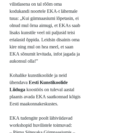
vilistlasena on tal rõõm oma
kodukandi noortele EKA-t lähemale
tuua: „Kui gümnaasiumi lõpetasin, ei
olnud mul õrna aimugi, et EKAs saab
lisaks kunstile veel nii paljusid teisi
erialasid õppida. Leidsin disainis oma
kire ning mul on hea meel, et saan
EKA sõnumit levitada, infot jagada ja
aukonsul olla!”
Kohalike kunstikoolide ja neid
ühendava
Eesti Kunstikoolide
Liiduga
koostöös on tuleval aastal
plaanis avada EKA saatkonnad kõigis
Eesti maakonnakeskustes.
EKA tudengite poolt läbiviidavad
workshopid huvilistele toimuvad:
– Pärnu Sütevaka Gümnaasiumis –