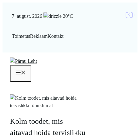
Liigu
sisu
7. august, 2026
20°C
juurde
Toimetus
Reklaam
Kontakt
Menüü
Kolm toodet, mis
aitavad hoida tervislikku