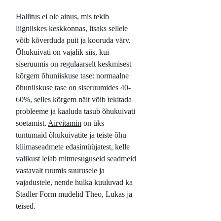
Hallitus ei ole ainus, mis tekib
liigniiskes keskkonnas, lisaks sellele
võib kõverduda puit ja kooruda värv.
Õhukuivati on vajalik siis, kui
siseruumis on regulaarselt keskmisest
kõrgem õhuniiskuse tase: normaalne
õhuniiskuse tase on siseruumides 40-
60%, selles kõrgem näit võib tekitada
probleeme ja kaaluda tasub õhukuivati
soetamist.
Airvitamin
on üks
tuntumaid õhukuivatite ja teiste õhu
kliimaseadmete edasimüüjatest, kelle
valikust leiab mitmesuguseid seadmeid
vastavalt ruumis suurusele ja
vajadustele, nende hulka kuuluvad ka
Stadler Form mudelid Theo, Lukas ja
teised.