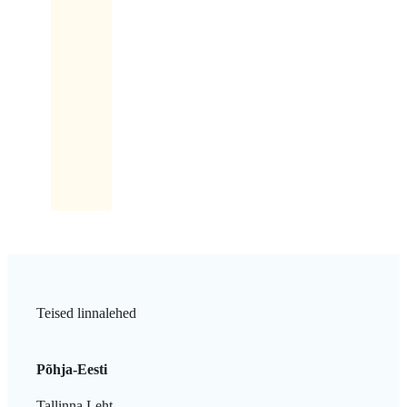
otsas
on
lauatükk
ja
sellel
kiri:
Latikas.
Teised linnalehed
Põhja-Eesti
Tallinna Leht