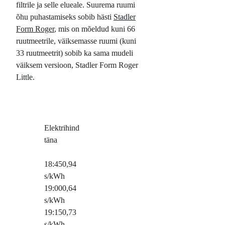
filtrile ja selle elueale. Suurema ruumi
õhu puhastamiseks sobib hästi
Stadler
Form Roger
, mis on mõeldud kuni 66
ruutmeetrile, väiksemasse ruumi (kuni
33 ruutmeetrit) sobib ka sama mudeli
väiksem versioon, Stadler Form Roger
Little.
Elektrihind
täna
18:45
0,94
s/kWh
19:00
0,64
s/kWh
19:15
0,73
s/kWh