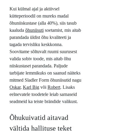
Kui külmal ajal ja aktiivsel
kütteperioodil on mureks madal
õhuniiskustase (alla 40%), siis tasub
kaaluda
õhuniisuti
soetamist, mis aitab
parandada üldist õhu kvaliteeti ja
tagada tervisliku keskkonna.
Soovitame sõltuvalt ruumi suurusest
valida sobiv toode, mis aitab õhu
niiskustaset parandada. Paljude
tarbijate lemmikuks on saanud näiteks
mitmed Sladler Form õhuniisutid nagu
Oskar
,
Karl Big
või
Robert
. Lisaks
eelnevatele toodetele leiab sarnaseid
seadmeid ka teiste brändide valikust.
Õhukuivatid aitavad
vältida hallituse teket