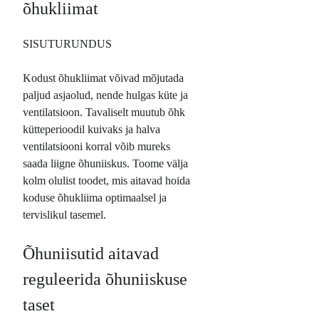
õhukliimat
SISUTURUNDUS
Kodust õhukliimat võivad mõjutada
paljud asjaolud, nende hulgas küte ja
ventilatsioon. Tavaliselt muutub õhk
kütteperioodil kuivaks ja halva
ventilatsiooni korral võib mureks
saada liigne õhuniiskus. Toome välja
kolm olulist toodet, mis aitavad hoida
koduse õhukliima optimaalsel ja
tervislikul tasemel.
Õhuniisutid aitavad
reguleerida õhuniiskuse
taset