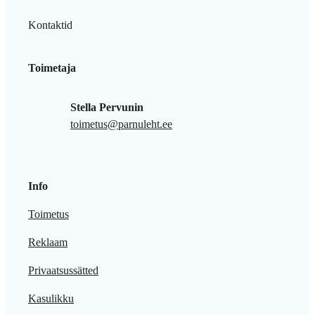
Kontaktid
Toimetaja
Stella Pervunin
toimetus@parnuleht.ee
Info
Toimetus
Reklaam
Privaatsussätted
Kasulikku