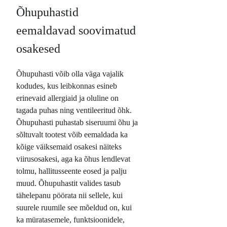
Õhupuhastid
eemaldavad soovimatud
osakesed
Õhupuhasti võib olla väga vajalik
kodudes, kus leibkonnas esineb
erinevaid allergiaid ja oluline on
tagada puhas ning ventileeritud õhk.
Õhupuhasti puhastab siseruumi õhu ja
sõltuvalt tootest võib eemaldada ka
kõige väiksemaid osakesi näiteks
viirusosakesi, aga ka õhus lendlevat
tolmu, hallitusseente eosed ja palju
muud. Õhupuhastit valides tasub
tähelepanu pöörata nii sellele, kui
suurele ruumile see mõeldud on, kui
ka müratasemele, funktsioonidele,