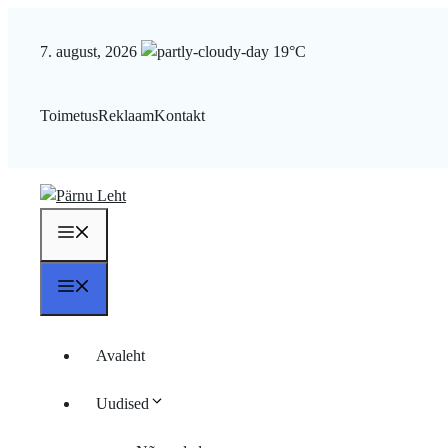
Liigu
sisu
7. august, 2026
19°C
juurde
Toimetus
Reklaam
Kontakt
Menüü
Menüü
Avaleht
Uudised