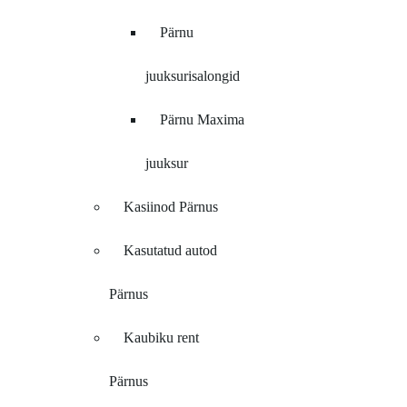
Pärnu
juuksurisalongid
Pärnu Maxima
juuksur
Kasiinod Pärnus
Kasutatud autod
Pärnus
Kaubiku rent
Pärnus