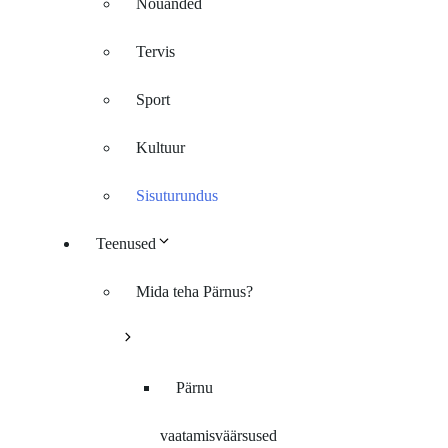
Nõuanded
Tervis
Sport
Kultuur
Sisuturundus
Teenused
Mida teha Pärnus?
Pärnu
vaatamisväärsused