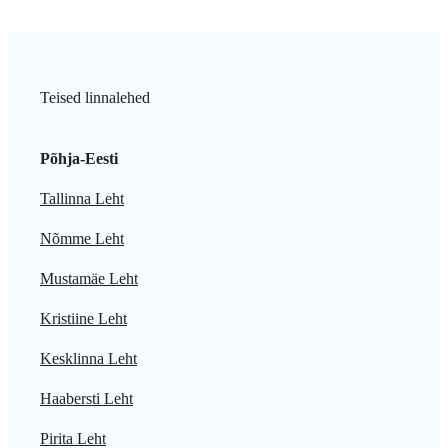
Teised linnalehed
Põhja-Eesti
Tallinna Leht
Nõmme Leht
Mustamäe Leht
Kristiine Leht
Kesklinna Leht
Haabersti Leht
Pirita Leht