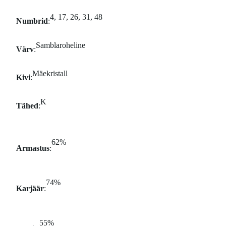
4, 17, 26, 31, 48
Numbrid
:
Samblaroheline
Värv
:
Mäekristall
Kivi
:
K
Tähed
:
62%
Armastus
:
74%
Karjäär
:
55%