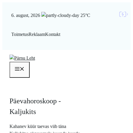
Liigu
sisu
6. august, 2026
25°C
juurde
Toimetus
Reklaam
Kontakt
Menüü
Päevahoroskoop -
Kaljukits
Kahanev küür taevas viib täna