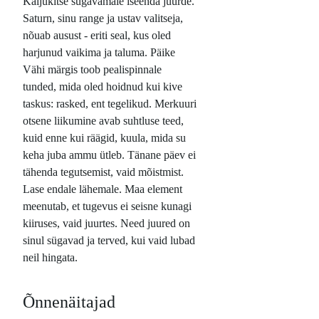
Kaljukitse sügavamale iseenda juurde.
Saturn, sinu range ja ustav valitseja,
nõuab ausust - eriti seal, kus oled
harjunud vaikima ja taluma. Päike
Vähi märgis toob pealispinnale
tunded, mida oled hoidnud kui kive
taskus: rasked, ent tegelikud. Merkuuri
otsene liikumine avab suhtluse teed,
kuid enne kui räägid, kuula, mida su
keha juba ammu ütleb. Tänane päev ei
tähenda tegutsemist, vaid mõistmist.
Lase endale lähemale. Maa element
meenutab, et tugevus ei seisne kunagi
kiiruses, vaid juurtes. Need juured on
sinul sügavad ja terved, kui vaid lubad
neil hingata.
Õnnenäitajad