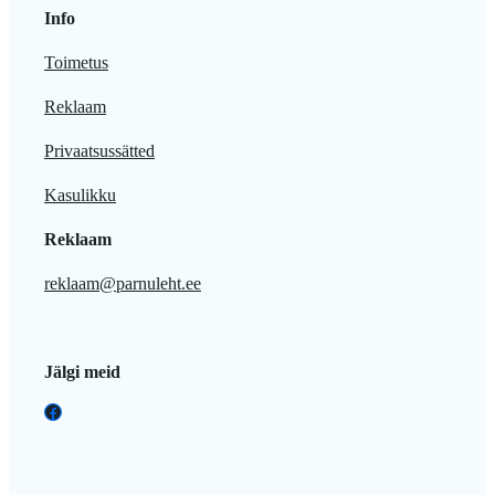
Info
Toimetus
Reklaam
Privaatsussätted
Kasulikku
Reklaam
reklaam@parnuleht.ee
Jälgi meid
Facebook