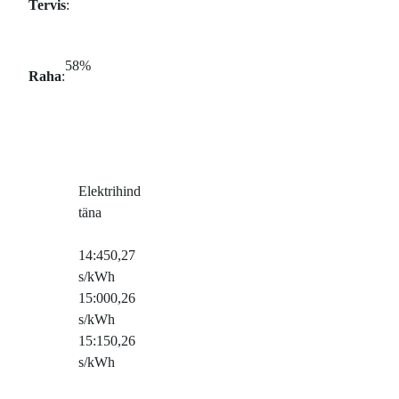
Tervis
:
58%
Raha
:
Elektrihind
täna
14:45
0,27
s/kWh
15:00
0,26
s/kWh
15:15
0,26
s/kWh