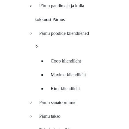
Pärnu pandimaja ja kulla
kokkuost Pärnus
Pärnu poodide kliendilehed
Coop kliendileht
Maxima kliendileht
Rimi kliendileht
Pärnu sanatooriumid
Pärnu takso