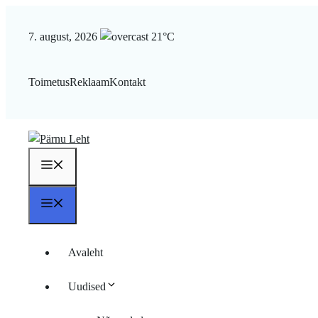
Liigu
sisu
7. august, 2026
21°C
juurde
Toimetus
Reklaam
Kontakt
Menüü
Menüü
Avaleht
Uudised