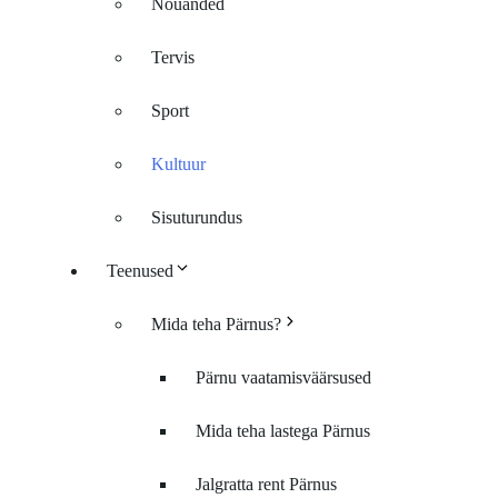
Nõuanded
Tervis
Sport
Kultuur
Sisuturundus
Teenused
Mida teha Pärnus?
Pärnu vaatamisväärsused
Mida teha lastega Pärnus
Jalgratta rent Pärnus