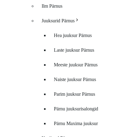
Ilm Pärnus
Juuksurid Pärnus
Hea juuksur Pärnus
Laste juuksur Pärnus
Meeste juuksur Pärnus
Naiste juuksur Pärnus
Parim juuksur Pärnus
Pärnu juuksurisalongid
Pärnu Maxima juuksur