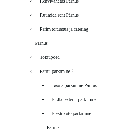
Rehvivahetus Pärnus
Ruumide rent Pärnus
Parim toitlustus ja catering
Pärnus
Toidupoed
Pärnu parkimine
Tasuta parkimine Pärnus
Endla teater – parkimine
Elektriauto parkimine
Pärnus