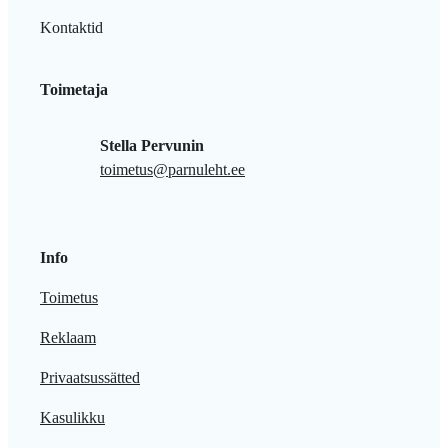
Kontaktid
Toimetaja
Stella Pervunin
toimetus@parnuleht.ee
Info
Toimetus
Reklaam
Privaatsussätted
Kasulikku