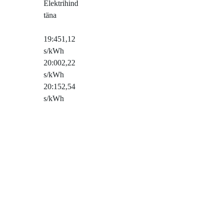
Elektrihind
täna
19:45
1,12
s/kWh
20:00
2,22
s/kWh
20:15
2,54
s/kWh