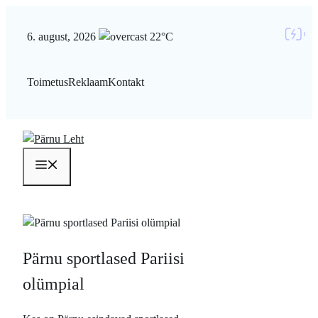
Liigu
sisu
6. august, 2026
22°C
juurde
Toimetus
Reklaam
Kontakt
Menüü
Pärnu sportlased Pariisi
olümpial