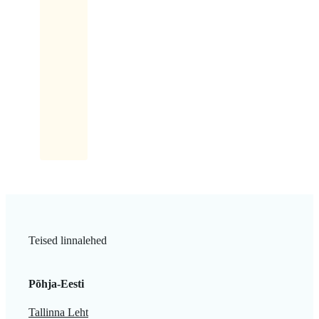
ütleb:
„No
ma
võtan
siis
maki
kaasa.
Teised linnalehed
Põhja-Eesti
Tallinna Leht