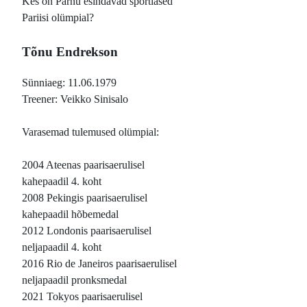
Kes on Pärnu esindavad sportlased
Pariisi olümpial?
Tõnu Endrekson
Sünniaeg: 11.06.1979
Treener: Veikko Sinisalo
Varasemad tulemused olümpial:
2004 Ateenas paarisaerulisel
kahepaadil 4. koht
2008 Pekingis paarisaerulisel
kahepaadil hõbemedal
2012 Londonis paarisaerulisel
neljapaadil 4. koht
2016 Rio de Janeiros paarisaerulisel
neljapaadil pronksmedal
2021 Tokyos paarisaerulisel