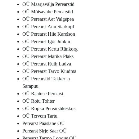
OÜ Maarjavälja Perearstid
OÜ Mõisavahe Perearstid
OÜ Perearst Aet Valgepea
OÜ Perearst Anu Starkopf
OÜ Perearst Hiie Karelson
OÜ Perearst Igor Junkin
OÜ Perearst Kertu Rünkorg
OÜ Perearst Marika Plaks
OÜ Perearst Ruth Ladva
OÜ Perearst Tarvo Kiudma
OÜ Perearstid Takker ja
Sarapuu
OÜ Raatuse Perearst
OÜ Roiu Tohter
OÜ Ropka Perearstikeskus
OÜ Tervem Tartu
Perearst Pääslane OÜ
Perearst Sirje Saar OÜ
Perearst Tarmo Loogus OÜ