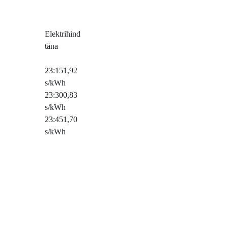
Elektrihind
täna
23:15
1,92
s/kWh
23:30
0,83
s/kWh
23:45
1,70
s/kWh