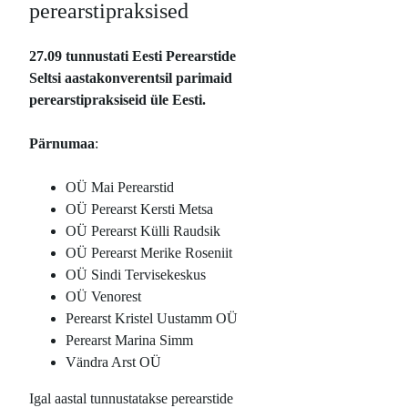
perearstipraksised
27.09 tunnustati Eesti Perearstide
Seltsi aastakonverentsil parimaid
perearstipraksiseid üle Eesti.
Pärnumaa
:
OÜ Mai Perearstid
OÜ Perearst Kersti Metsa
OÜ Perearst Külli Raudsik
OÜ Perearst Merike Roseniit
OÜ Sindi Tervisekeskus
OÜ Venorest
Perearst Kristel Uustamm OÜ
Perearst Marina Simm
Vändra Arst OÜ
Igal aastal tunnustatakse perearstide