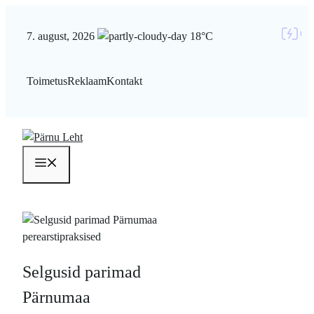
Liigu
sisu
7. august, 2026
18°C
juurde
Toimetus
Reklaam
Kontakt
Menüü
Selgusid parimad
Pärnumaa