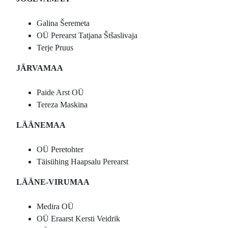
Galina Šeremeta
OÜ Perearst Tatjana Štšaslivaja
Terje Pruus
JÄRVAMAA
Paide Arst OÜ
Tereza Maskina
LÄÄNEMAA
OÜ Peretohter
Täisühing Haapsalu Perearst
LÄÄNE-VIRUMAA
Medira OÜ
OÜ Eraarst Kersti Veidrik