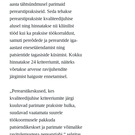
aasta tähtsündmusel parimaid
perearstipraksiseid. Seda tehakse
perearstipraksiste kvaliteedijuhise
alusel ning hinnatakse nii kliinilist
tööd kui ka praksise töökorraldust,
samuti pereõdede ja perearstide iga-
aastast enesetäiendamist ning
patsientide tagasiside küsimist. Kokku
hinnatakse 24 kriteeriumit, näiteks
võetakse arvesse ravijuhendite
järgimist haiguste ennetamisel.
„Perearstikeskused, kes
kvaliteedijuhise kriteeriumite järgi
kuuluvad parimate praksiste hulka,
suudavad vaatamata suurele
töökoormusele pakkuda
patsiendikeskset ja parimate võimalike
ravitulemustega perearstiabi,“ selgitas