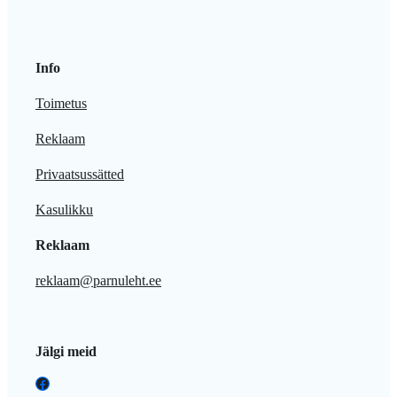
Info
Toimetus
Reklaam
Privaatsussätted
Kasulikku
Reklaam
reklaam@parnuleht.ee
Jälgi meid
Facebook