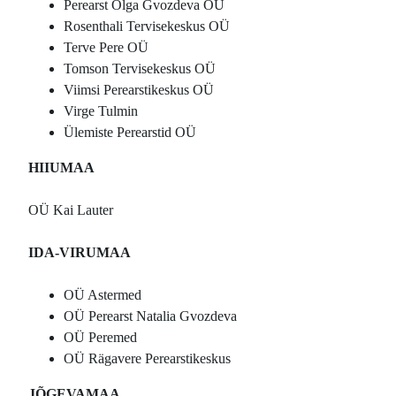
Perearst Olga Gvozdeva OÜ
Rosenthali Tervisekeskus OÜ
Terve Pere OÜ
Tomson Tervisekeskus OÜ
Viimsi Perearstikeskus OÜ
Virge Tulmin
Ülemiste Perearstid OÜ
HIIUMAA
OÜ Kai Lauter
IDA-VIRUMAA
OÜ Astermed
OÜ Perearst Natalia Gvozdeva
OÜ Peremed
OÜ Rägavere Perearstikeskus
JÕGEVAMAA