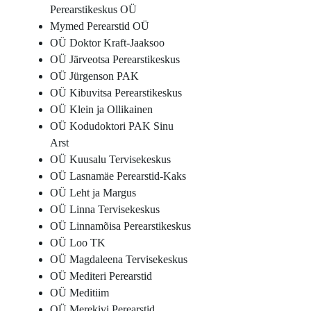
Perearstikeskus OÜ
Mymed Perearstid OÜ
OÜ Doktor Kraft-Jaaksoo
OÜ Järveotsa Perearstikeskus
OÜ Jürgenson PAK
OÜ Kibuvitsa Perearstikeskus
OÜ Klein ja Ollikainen
OÜ Kodudoktori PAK Sinu
Arst
OÜ Kuusalu Tervisekeskus
OÜ Lasnamäe Perearstid-Kaks
OÜ Leht ja Margus
OÜ Linna Tervisekeskus
OÜ Linnamõisa Perearstikeskus
OÜ Loo TK
OÜ Magdaleena Tervisekeskus
OÜ Mediteri Perearstid
OÜ Meditiim
OÜ Merekivi Perearstid