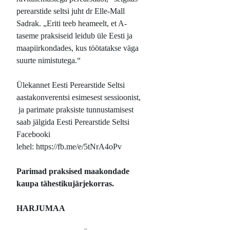
perearstide seltsi juht dr Elle-Mall
Sadrak. „Eriti teeb heameelt, et A-
taseme praksiseid leidub üle Eesti ja
maapiirkondades, kus töötatakse väga
suurte nimistutega.“
Ülekannet Eesti Perearstide Seltsi
aastakonverentsi esimesest sessioonist,
ja parimate praksiste tunnustamisest
saab jälgida Eesti Perearstide Seltsi
Facebooki
lehel: https://fb.me/e/5tNrA4oPv
Parimad praksised maakondade
kaupa tähestikujärjekorras.
HARJUMAA