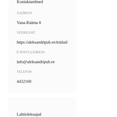
Kontaktandmed
AADRESS
Vana-Rääma 8
VEEBILEHT
https://aleksandripub.ee/toidud/
E-POSTI AADRESS
info@aleksandripub.ee
TELEFON
4432160
Lahtiolekuajad