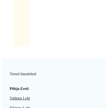
„No
ma
võtan
siis
maki
kaasa.
Teised linnalehed
Põhja-Eesti
Tallinna Leht
Nõmme Leht