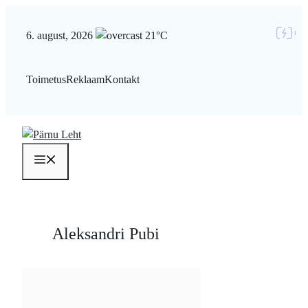
Liigu
sisu
6. august, 2026
21°C
juurde
Toimetus
Reklaam
Kontakt
Menüü
Aleksandri Pubi