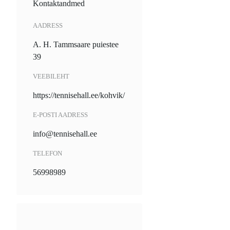
Kontaktandmed
AADRESS
A. H. Tammsaare puiestee
39
VEEBILEHT
https://tennisehall.ee/kohvik/
E-POSTI AADRESS
info@tennisehall.ee
TELEFON
56998989