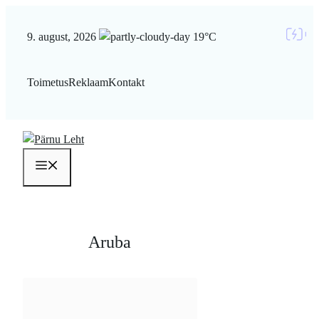
Liigu
sisu
9. august, 2026
19°C
juurde
Toimetus
Reklaam
Kontakt
Menüü
Aruba