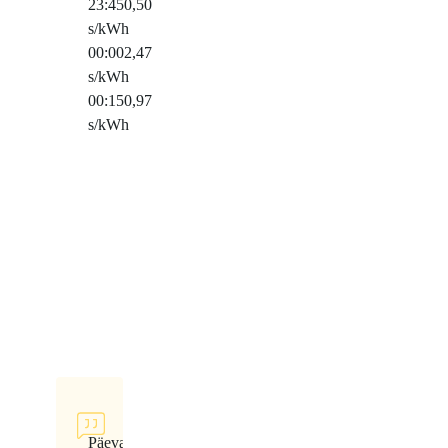
23:45
0,50
s/kWh
00:00
2,47
s/kWh
00:15
0,97
s/kWh
Päeva