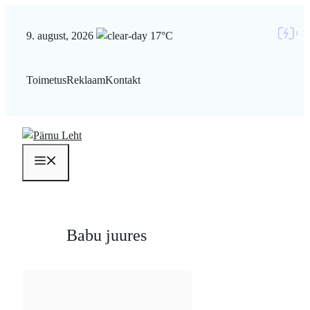
Liigu
sisu
9. august, 2026
17°C
juurde
Toimetus
Reklaam
Kontakt
Menüü
Babu juures