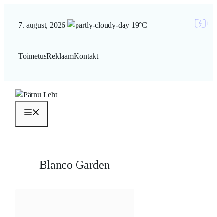
Liigu
sisu
7. august, 2026
19°C
juurde
Toimetus
Reklaam
Kontakt
Menüü
Blanco Garden