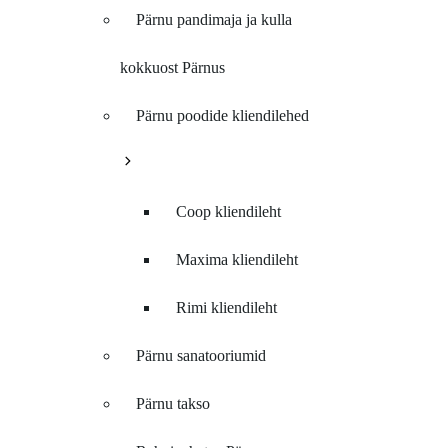
Pärnu pandimaja ja kulla
kokkuost Pärnus
Pärnu poodide kliendilehed
Coop kliendileht
Maxima kliendileht
Rimi kliendileht
Pärnu sanatooriumid
Pärnu takso