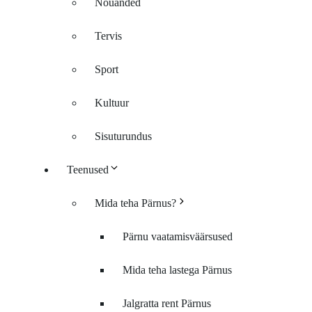
Nõuanded
Tervis
Sport
Kultuur
Sisuturundus
Teenused
Mida teha Pärnus?
Pärnu vaatamisväärsused
Mida teha lastega Pärnus
Jalgratta rent Pärnus