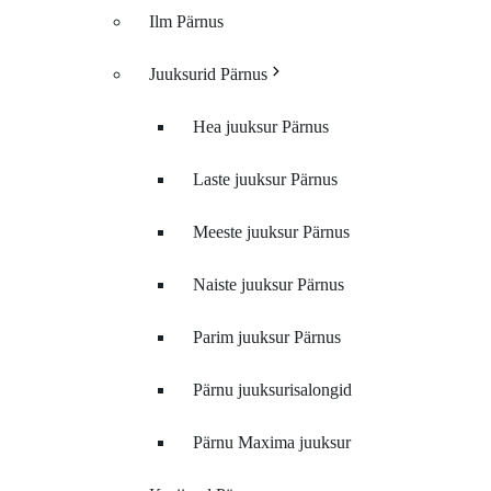
Ilm Pärnus
Juuksurid Pärnus
Hea juuksur Pärnus
Laste juuksur Pärnus
Meeste juuksur Pärnus
Naiste juuksur Pärnus
Parim juuksur Pärnus
Pärnu juuksurisalongid
Pärnu Maxima juuksur