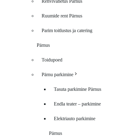
Rehvivahetus Pärnus
Ruumide rent Pärnus
Parim toitlustus ja catering
Pärnus
Toidupoed
Pärnu parkimine
Tasuta parkimine Pärnus
Endla teater – parkimine
Elektriauto parkimine
Pärnus