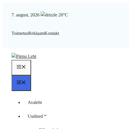
Liigu
sisu
7. august, 2026
20°C
juurde
Toimetus
Reklaam
Kontakt
Menüü
Menüü
Avaleht
Uudised