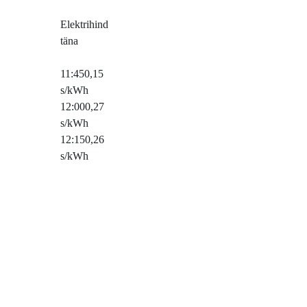
Elektrihind
täna
11:45
0,15
s/kWh
12:00
0,27
s/kWh
12:15
0,26
s/kWh