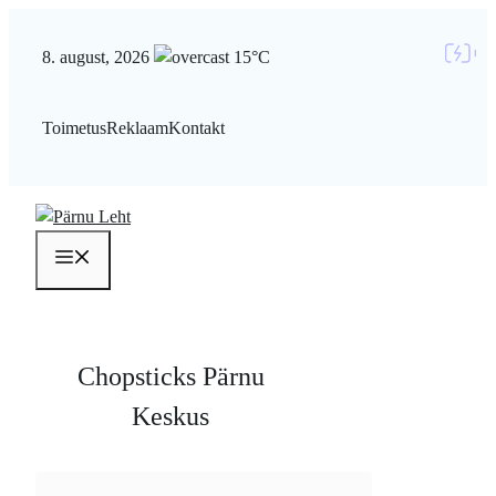
Liigu
sisu
8. august, 2026
15°C
juurde
Toimetus
Reklaam
Kontakt
Menüü
Chopsticks Pärnu
Keskus