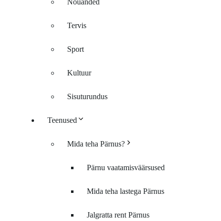
Nõuanded
Tervis
Sport
Kultuur
Sisuturundus
Teenused
Mida teha Pärnus?
Pärnu vaatamisväärsused
Mida teha lastega Pärnus
Jalgratta rent Pärnus