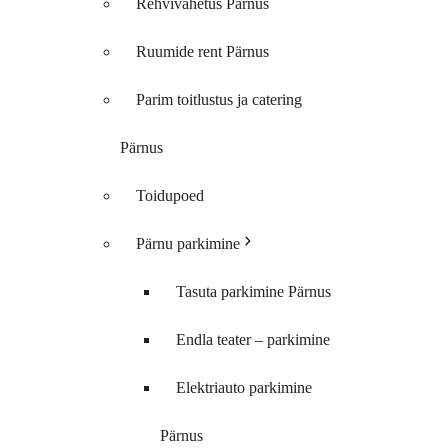
Rehvivahetus Pärnus
Ruumide rent Pärnus
Parim toitlustus ja catering
Pärnus
Toidupoed
Pärnu parkimine
Tasuta parkimine Pärnus
Endla teater – parkimine
Elektriauto parkimine
Pärnus