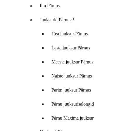
Ilm Pärnus
Juuksurid Pärnus
Hea juuksur Pärnus
Laste juuksur Pärnus
Meeste juuksur Pärnus
Naiste juuksur Pärnus
Parim juuksur Pärnus
Pärnu juuksurisalongid
Pärnu Maxima juuksur