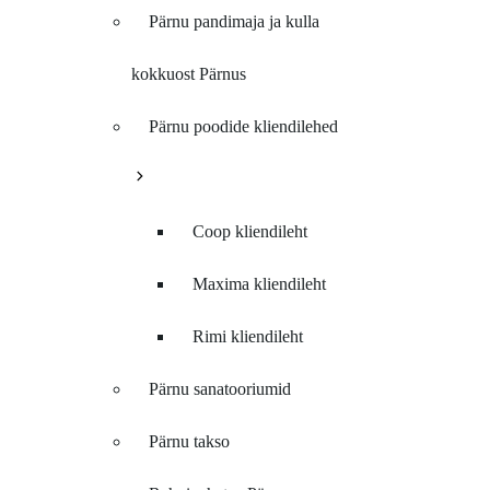
Pärnu pandimaja ja kulla
kokkuost Pärnus
Pärnu poodide kliendilehed
Coop kliendileht
Maxima kliendileht
Rimi kliendileht
Pärnu sanatooriumid
Pärnu takso