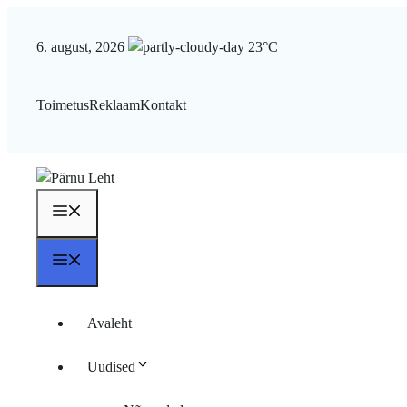
Liigu
sisu
6. august, 2026
23°C
juurde
Toimetus
Reklaam
Kontakt
Menüü
Menüü
Avaleht
Uudised