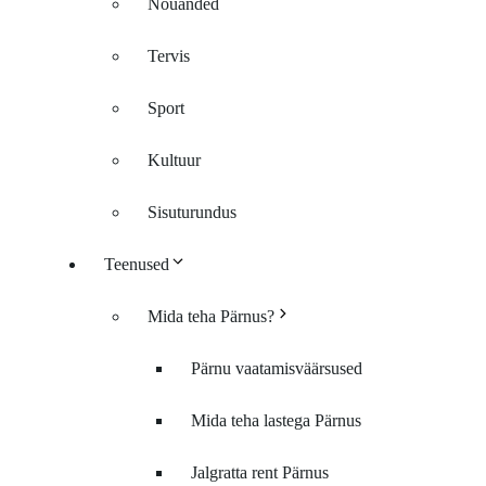
Nõuanded
Tervis
Sport
Kultuur
Sisuturundus
Teenused
Mida teha Pärnus?
Pärnu vaatamisväärsused
Mida teha lastega Pärnus
Jalgratta rent Pärnus