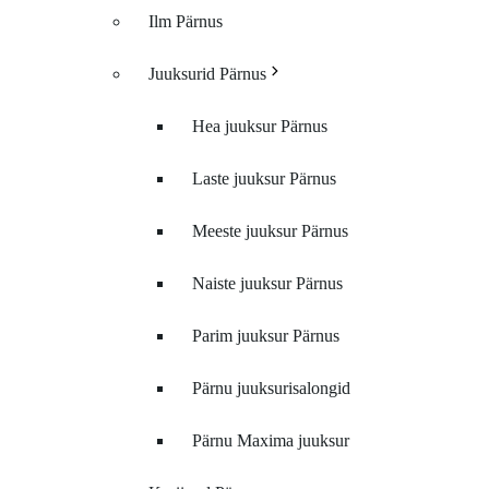
Ilm Pärnus
Juuksurid Pärnus
Hea juuksur Pärnus
Laste juuksur Pärnus
Meeste juuksur Pärnus
Naiste juuksur Pärnus
Parim juuksur Pärnus
Pärnu juuksurisalongid
Pärnu Maxima juuksur