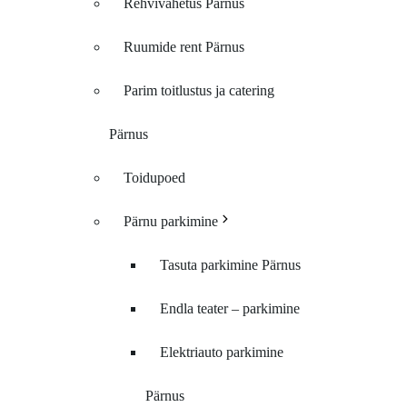
Rehvivahetus Pärnus
Ruumide rent Pärnus
Parim toitlustus ja catering
Pärnus
Toidupoed
Pärnu parkimine
Tasuta parkimine Pärnus
Endla teater – parkimine
Elektriauto parkimine
Pärnus