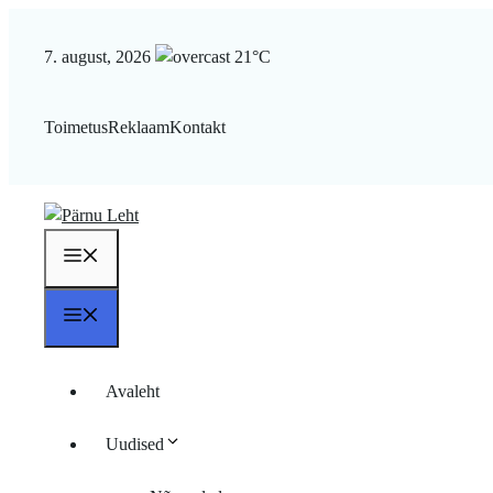
Liigu
sisu
7. august, 2026
21°C
juurde
Toimetus
Reklaam
Kontakt
Menüü
Menüü
Avaleht
Uudised