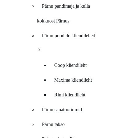
Pärnu pandimaja ja kulla
kokkuost Pärnus
Pärnu poodide kliendilehed
Coop kliendileht
Maxima kliendileht
Rimi kliendileht
Pärnu sanatooriumid
Pärnu takso