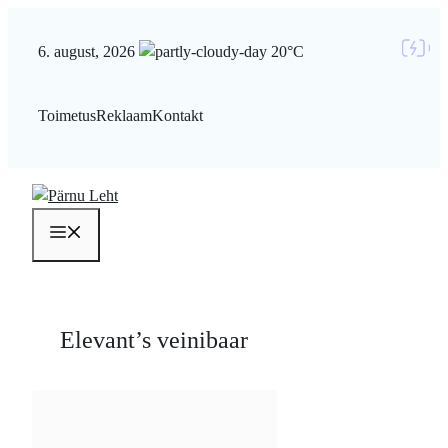
Liigu
sisu
6. august, 2026
20°C
juurde
Toimetus
Reklaam
Kontakt
Menüü
Elevant’s veinibaar