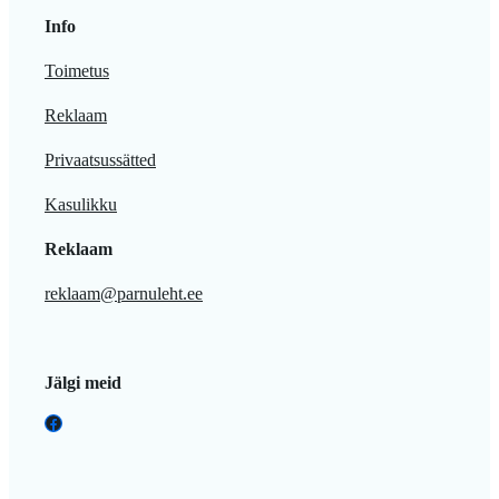
Info
Toimetus
Reklaam
Privaatsussätted
Kasulikku
Reklaam
reklaam@parnuleht.ee
Jälgi meid
Facebook