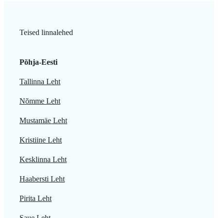
Teised linnalehed
Põhja-Eesti
Tallinna Leht
Nõmme Leht
Mustamäe Leht
Kristiine Leht
Kesklinna Leht
Haabersti Leht
Pirita Leht
Saue Leht