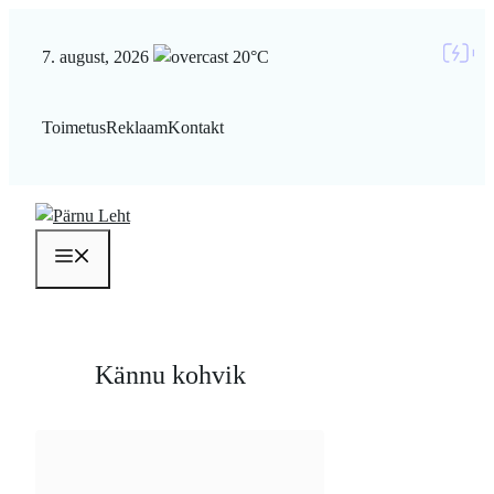
Liigu
sisu
7. august, 2026
20°C
juurde
Toimetus
Reklaam
Kontakt
Menüü
Kännu kohvik