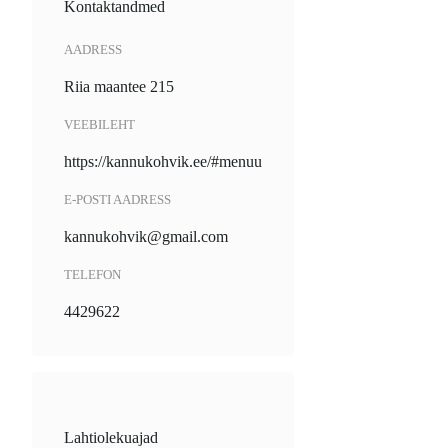
Kontaktandmed
AADRESS
Riia maantee 215
VEEBILEHT
https://kannukohvik.ee/#menuu
E-POSTI AADRESS
kannukohvik@gmail.com
TELEFON
4429622
Lahtiolekuajad