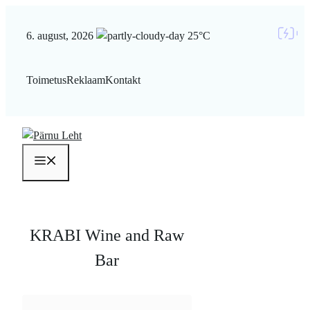
Liigu
sisu
6. august, 2026
25°C
juurde
Toimetus
Reklaam
Kontakt
Menüü
KRABI Wine and Raw
Bar