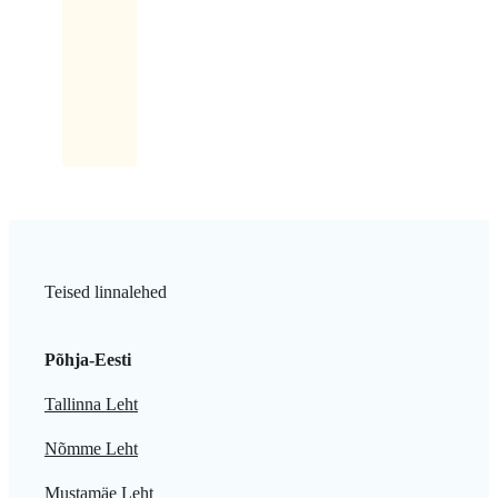
võtan
siis
maki
kaasa.
Teised linnalehed
Põhja-Eesti
Tallinna Leht
Nõmme Leht
Mustamäe Leht