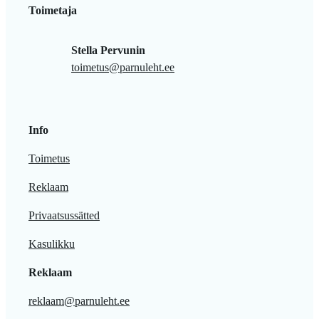
Toimetaja
Stella Pervunin
toimetus@parnuleht.ee
Info
Toimetus
Reklaam
Privaatsussätted
Kasulikku
Reklaam
reklaam@parnuleht.ee