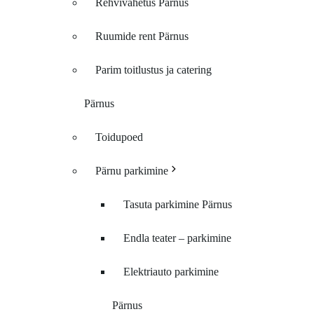
Rehvivahetus Pärnus
Ruumide rent Pärnus
Parim toitlustus ja catering
Pärnus
Toidupoed
Pärnu parkimine
Tasuta parkimine Pärnus
Endla teater – parkimine
Elektriauto parkimine
Pärnus