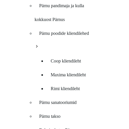
Pärnu pandimaja ja kulla
kokkuost Pärnus
Pärnu poodide kliendilehed
Coop kliendileht
Maxima kliendileht
Rimi kliendileht
Pärnu sanatooriumid
Pärnu takso