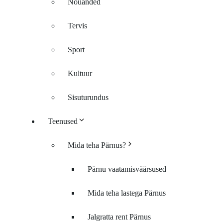
Nõuanded
Tervis
Sport
Kultuur
Sisuturundus
Teenused
Mida teha Pärnus?
Pärnu vaatamisväärsused
Mida teha lastega Pärnus
Jalgratta rent Pärnus