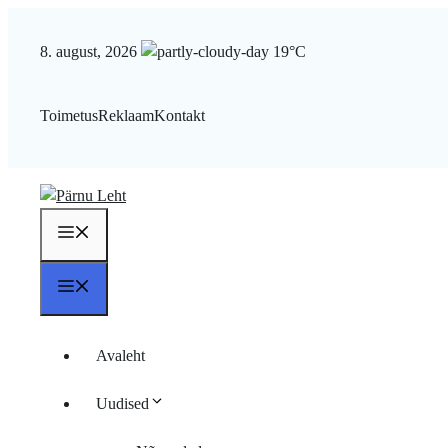
Liigu
sisu
8. august, 2026
19°C
juurde
Toimetus
Reklaam
Kontakt
Menüü
Menüü
Avaleht
Uudised