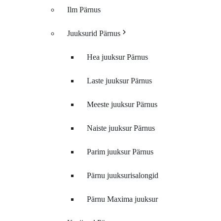
Ilm Pärnus
Juuksurid Pärnus
Hea juuksur Pärnus
Laste juuksur Pärnus
Meeste juuksur Pärnus
Naiste juuksur Pärnus
Parim juuksur Pärnus
Pärnu juuksurisalongid
Pärnu Maxima juuksur