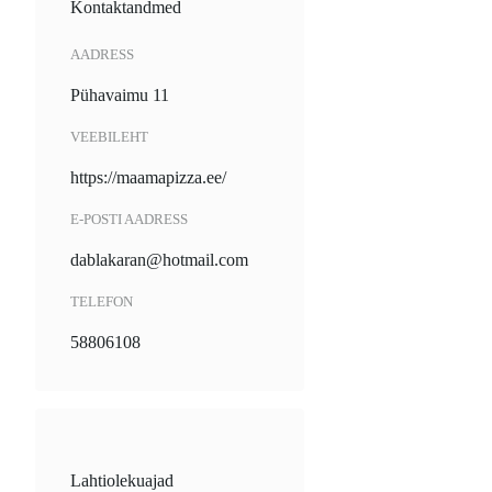
Kontaktandmed
AADRESS
Pühavaimu 11
VEEBILEHT
https://maamapizza.ee/
E-POSTI AADRESS
dablakaran@hotmail.com
TELEFON
58806108
Lahtiolekuajad