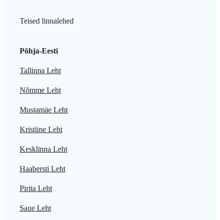
Teised linnalehed
Põhja-Eesti
Tallinna Leht
Nõmme Leht
Mustamäe Leht
Kristiine Leht
Kesklinna Leht
Haabersti Leht
Pirita Leht
Saue Leht