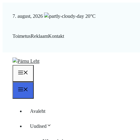
Liigu
sisu
7. august, 2026
20°C
juurde
Toimetus
Reklaam
Kontakt
Menüü
Menüü
Avaleht
Uudised