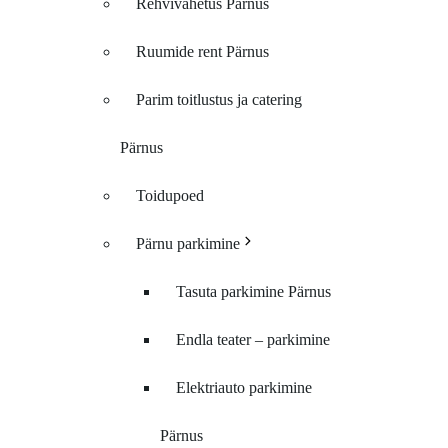
Rehvivahetus Pärnus
Ruumide rent Pärnus
Parim toitlustus ja catering
Pärnus
Toidupoed
Pärnu parkimine
Tasuta parkimine Pärnus
Endla teater – parkimine
Elektriauto parkimine
Pärnus