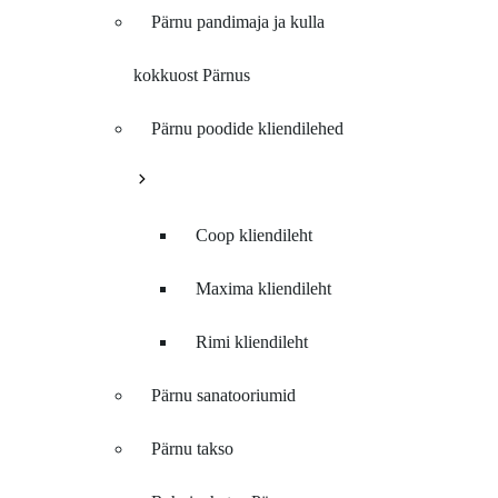
Pärnu pandimaja ja kulla
kokkuost Pärnus
Pärnu poodide kliendilehed
Coop kliendileht
Maxima kliendileht
Rimi kliendileht
Pärnu sanatooriumid
Pärnu takso