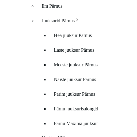
Ilm Pärnus
Juuksurid Pärnus
Hea juuksur Pärnus
Laste juuksur Pärnus
Meeste juuksur Pärnus
Naiste juuksur Pärnus
Parim juuksur Pärnus
Pärnu juuksurisalongid
Pärnu Maxima juuksur