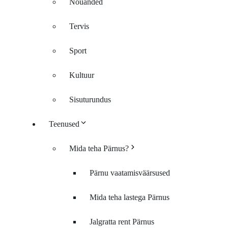
Nõuanded
Tervis
Sport
Kultuur
Sisuturundus
Teenused
Mida teha Pärnus?
Pärnu vaatamisväärsused
Mida teha lastega Pärnus
Jalgratta rent Pärnus