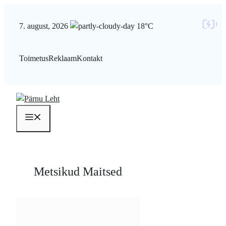
Liigu
sisu
7. august, 2026
18°C
juurde
Toimetus
Reklaam
Kontakt
Menüü
Metsikud Maitsed