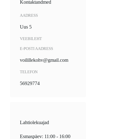
Kontaktandmed
AADRESS
Uus 5
VEEBILEHT
E-POSTI AADRESS
voilillekohv@gmail.com
TELEFON
56929774
Lahtiolekuajad
Esmaspäev: 11:00 - 16:00