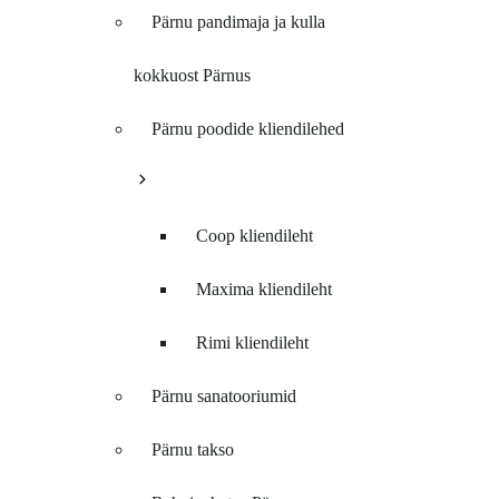
Pärnu pandimaja ja kulla
kokkuost Pärnus
Pärnu poodide kliendilehed
Coop kliendileht
Maxima kliendileht
Rimi kliendileht
Pärnu sanatooriumid
Pärnu takso