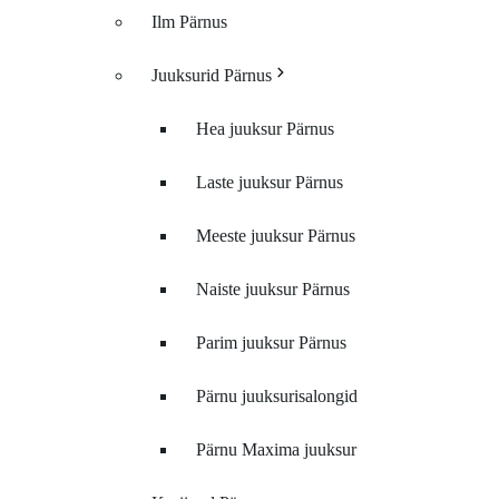
Ilm Pärnus
Juuksurid Pärnus
Hea juuksur Pärnus
Laste juuksur Pärnus
Meeste juuksur Pärnus
Naiste juuksur Pärnus
Parim juuksur Pärnus
Pärnu juuksurisalongid
Pärnu Maxima juuksur