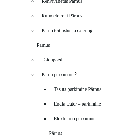
Rehvivahetus Pärnus
Ruumide rent Pärnus
Parim toitlustus ja catering
Pärnus
Toidupoed
Pärnu parkimine
Tasuta parkimine Pärnus
Endla teater – parkimine
Elektriauto parkimine
Pärnus