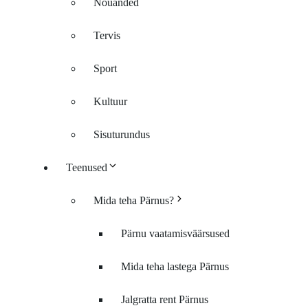
Nõuanded
Tervis
Sport
Kultuur
Sisuturundus
Teenused
Mida teha Pärnus?
Pärnu vaatamisväärsused
Mida teha lastega Pärnus
Jalgratta rent Pärnus