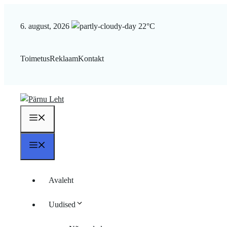
Liigu
sisu
6. august, 2026
22°C
juurde
Toimetus
Reklaam
Kontakt
Menüü
Menüü
Avaleht
Uudised