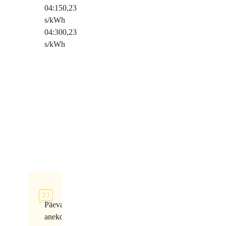
04:15
0,23
s/kWh
04:30
0,23
s/kWh
Päeva
anekdoot