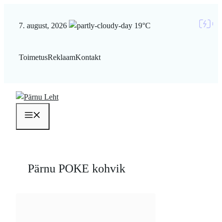
Liigu
sisu
7. august, 2026
19°C
juurde
Toimetus
Reklaam
Kontakt
Menüü
Pärnu POKE kohvik