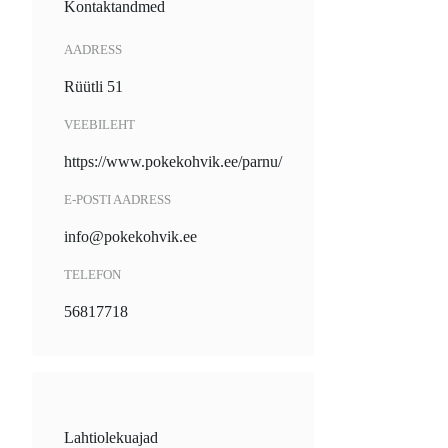
Kontaktandmed
AADRESS
Rüütli 51
VEEBILEHT
https://www.pokekohvik.ee/parnu/
E-POSTI AADRESS
info@pokekohvik.ee
TELEFON
56817718
Lahtiolekuajad