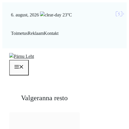
Liigu
sisu
6. august, 2026
23°C
juurde
Toimetus
Reklaam
Kontakt
Menüü
Valgeranna resto