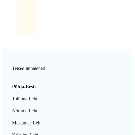
maki
kaasa.
Teised linnalehed
Põhja-Eesti
Tallinna Leht
Nõmme Leht
Mustamäe Leht
Kristiine Leht