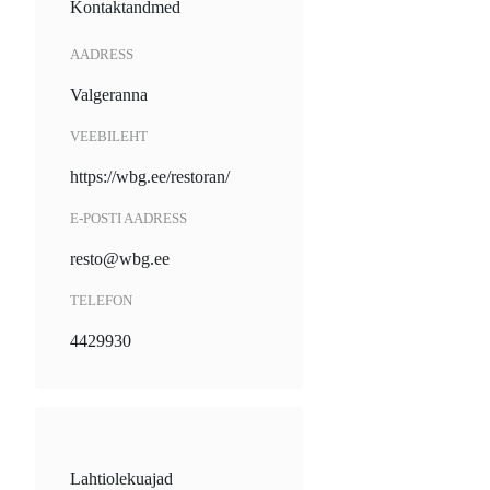
Kontaktandmed
AADRESS
Valgeranna
VEEBILEHT
https://wbg.ee/restoran/
E-POSTI AADRESS
resto@wbg.ee
TELEFON
4429930
Lahtiolekuajad