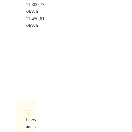
11:30
0,73
s/kWh
11:45
0,61
s/kWh
Päeva
anekdoot