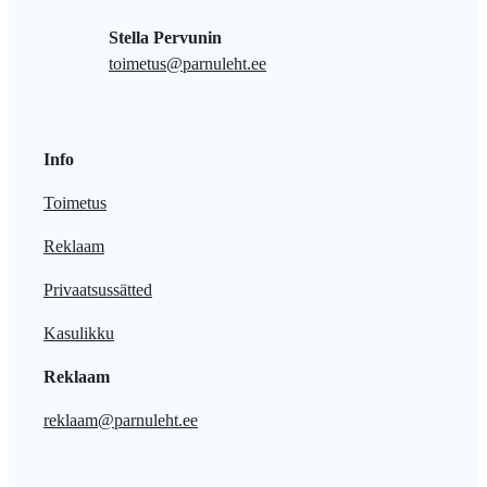
Stella Pervunin
toimetus@parnuleht.ee
Info
Toimetus
Reklaam
Privaatsussätted
Kasulikku
Reklaam
reklaam@parnuleht.ee