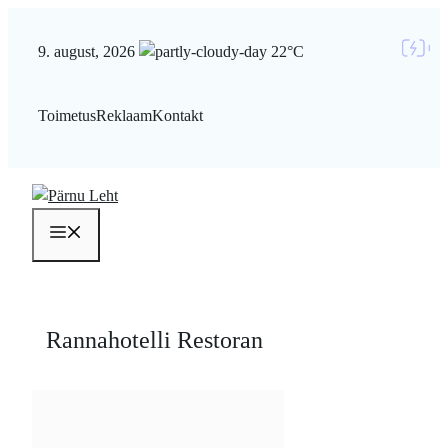
Liigu
sisu
9. august, 2026
22°C
juurde
Toimetus
Reklaam
Kontakt
Menüü
Rannahotelli Restoran