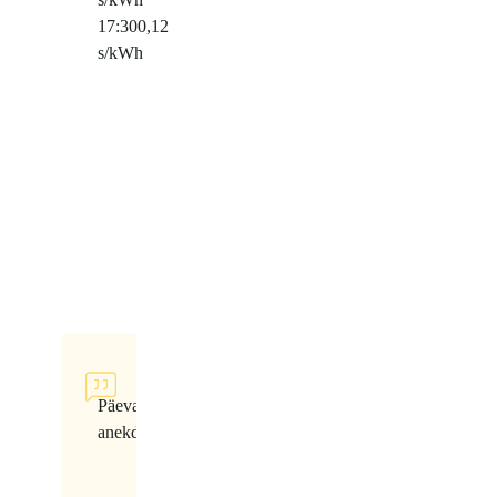
17:30
0,12
s/kWh
Päeva
anekdoot
Poiss