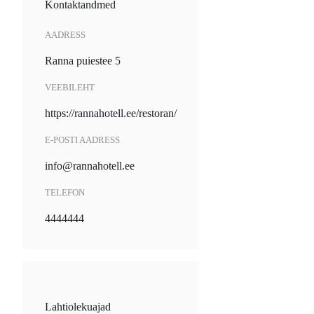
Kontaktandmed
AADRESS
Ranna puiestee 5
VEEBILEHT
https://rannahotell.ee/restoran/
E-POSTI AADRESS
info@rannahotell.ee
TELEFON
4444444
Lahtiolekuajad