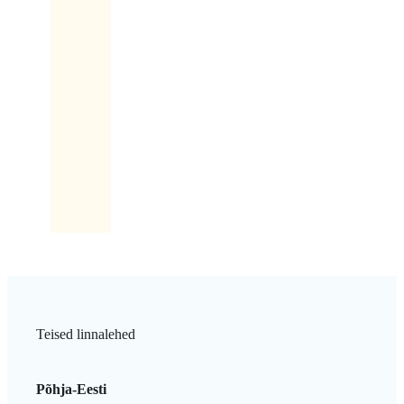
kui
anti
mantleid.
Ma
võtsin
kohe
kolm
tükki!
Teised linnalehed
Põhja-Eesti