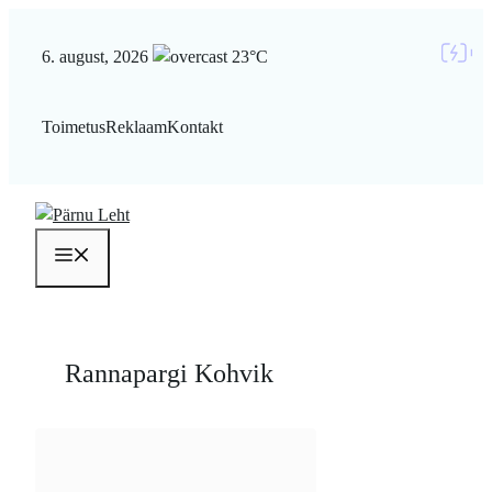
Liigu
sisu
6. august, 2026
23°C
juurde
Toimetus
Reklaam
Kontakt
Menüü
Rannapargi Kohvik