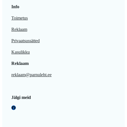
Info
Toimetus
Reklaam
Privaatsussätted
Kasulikku
Reklaam
reklaam@parnuleht.ee
Jälgi meid
Facebook