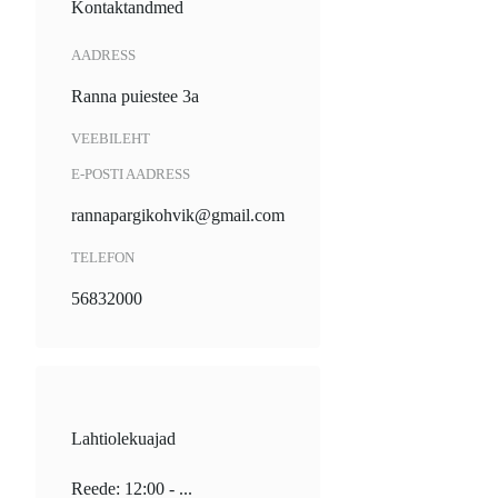
Kontaktandmed
AADRESS
Ranna puiestee 3a
VEEBILEHT
E-POSTI AADRESS
rannapargikohvik@gmail.com
TELEFON
56832000
Lahtiolekuajad
Reede: 12:00 - ...