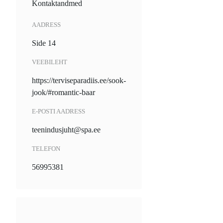
Kontaktandmed
AADRESS
Side 14
VEEBILEHT
https://terviseparadiis.ee/sook-
jook/#romantic-baar
E-POSTI AADRESS
teenindusjuht@spa.ee
TELEFON
56995381