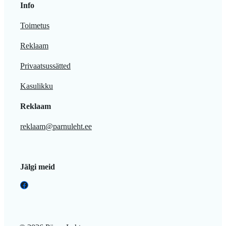
Info
Toimetus
Reklaam
Privaatsussätted
Kasulikku
Reklaam
reklaam@parnuleht.ee
Jälgi meid
Facebook