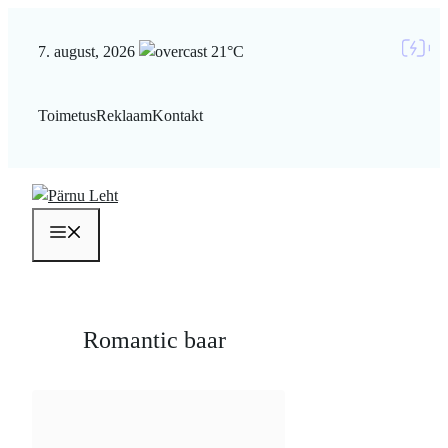
Liigu
sisu
7. august, 2026
21°C
juurde
Toimetus
Reklaam
Kontakt
Menüü
Romantic baar