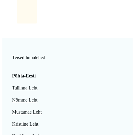
teisega...
Teised linnalehed
Põhja-Eesti
Tallinna Leht
Nõmme Leht
Mustamäe Leht
Kristiine Leht