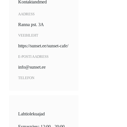
Kontaktandmed
AADRESS
Ranna pst. 3A
VEEBILEHT
https://sunset.ee/sunset-cafe/
E-POSTI AADRESS
info@sunset.ee
TELEFON
Lahtiolekuajad
Esmaspäev: 12:00 - 20:00