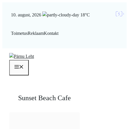
Liigu
sisu
10. august, 2026
18°C
juurde
Toimetus
Reklaam
Kontakt
Menüü
Sunset Beach Cafe