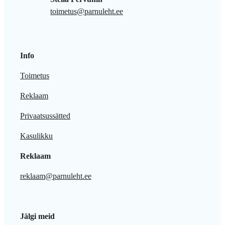
toimetus@parnuleht.ee
Info
Toimetus
Reklaam
Privaatsussätted
Kasulikku
Reklaam
reklaam@parnuleht.ee
Jälgi meid