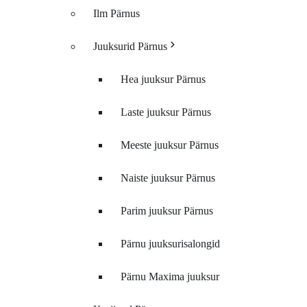
Ilm Pärnus
Juuksurid Pärnus
Hea juuksur Pärnus
Laste juuksur Pärnus
Meeste juuksur Pärnus
Naiste juuksur Pärnus
Parim juuksur Pärnus
Pärnu juuksurisalongid
Pärnu Maxima juuksur