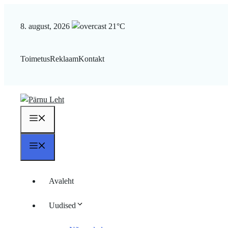
Liigu
sisu
8. august, 2026
21°C
juurde
Toimetus
Reklaam
Kontakt
Menüü
Menüü
Avaleht
Uudised