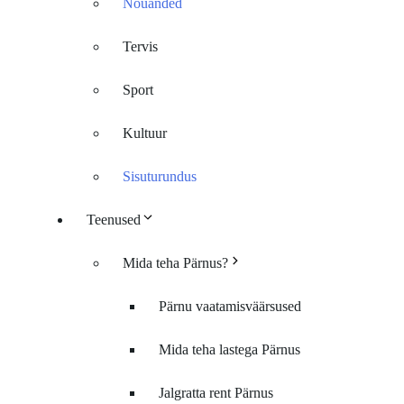
Nõuanded
Tervis
Sport
Kultuur
Sisuturundus
Teenused
Mida teha Pärnus?
Pärnu vaatamisväärsused
Mida teha lastega Pärnus
Jalgratta rent Pärnus