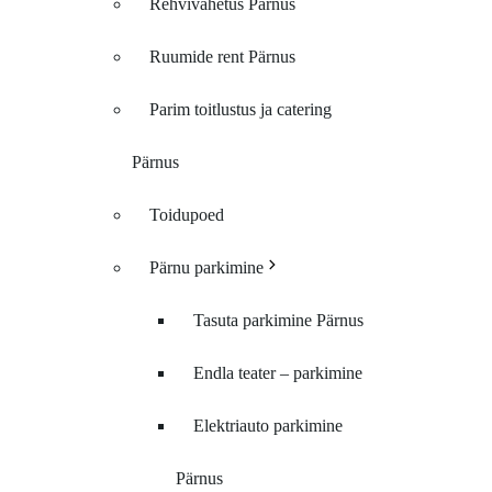
Rehvivahetus Pärnus
Ruumide rent Pärnus
Parim toitlustus ja catering
Pärnus
Toidupoed
Pärnu parkimine
Tasuta parkimine Pärnus
Endla teater – parkimine
Elektriauto parkimine
Pärnus