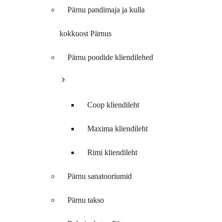
Pärnu pandimaja ja kulla
kokkuost Pärnus
Pärnu poodide kliendilehed
Coop kliendileht
Maxima kliendileht
Rimi kliendileht
Pärnu sanatooriumid
Pärnu takso